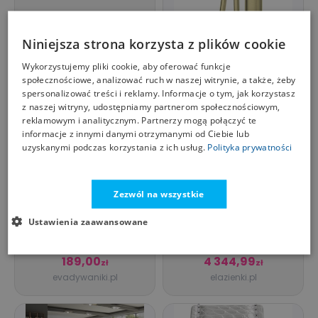
Niniejsza strona korzysta z plików cookie
Wykorzystujemy pliki cookie, aby oferować funkcje
społecznościowe, analizować ruch w naszej witrynie, a także, żeby
spersonalizować treści i reklamy. Informacje o tym, jak korzystasz
z naszej witryny, udostępniamy partnerom społecznościowym,
reklamowym i analitycznym. Partnerzy mogą połączyć te
informacje z innymi danymi otrzymanymi od Ciebie lub
uzyskanymi podczas korzystania z ich usług.
Polityka prywatności
Zezwól na wszystkie
Bateria wannowa
Ustawienia zaawansowane
wolnostojąca z
zestawem
DEANTE
prysznicowym Deante
189,00
4 344,99
zł
zł
Silia Hexa złoto
evadywaniki.pl
elazienki.pl
szczotkowane
BHS_R17N