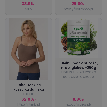
Birkmann
38,95
25,00
zł
zł
erli.pl
https://bakeshop.pl
Sumin - moc obfitości,
n. do iglaków -250g
BIOIRES.PL - WSZYSTKO
DO DOMU I OGRODU
Babell Maxine
koszulka damska
BABELL
62,00
8,80
zł
zł
http://intimiti.pl
https://bioires.pl/