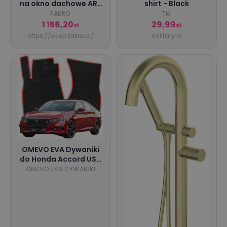
na okno dachowe ARF
shirt - Black
NL 9003 94x180 FAKRO
FAKRO
TM
1 156,20
29,99
zł
zł
https://sklep.fakro.pl/
military.pl
OMEVO EVA Dywaniki
do Honda Accord USA
10 gen Sedan (2017-
OMEVO EVA DYWANIKI
2022)