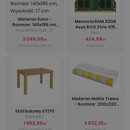
Materac Kano -
Memoria RAM 32GB
Rozmiar: 140x195 cm,
Asus ROG Strix G15
Wysokość: 17 cm
KASZMIROWYSEN_PL
G513RM-AS91-CA
ESUS
DDR5 4800MHz SO-
3 249,00
424,68
zł
zł
DIMM
KaszmirowySen.pl
esus-it.pl
Materac Malta Trawa
- Rozmiar: 200x220
cm, Wysokość: 22 cm
Stół bukowy ST170
DREWMAX
1 952,00
3 032,10
zł
zł
lozka-materace.pl
sweetsen.pl