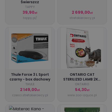
Świerszcz
TAPPY
39,90
2 699,00
zł
zł
tappy.pl/
strefakierowcy.pl
Thule Force 3 L Sport
ONTARIO CAT
czarny - box dachowy
STERILIZED LAMB 2KG
KARMA DLA KOTÓW
THULE
ONTARIO
WYKASTROWANYCH Z
2 149,00
54,30
zł
zł
JAGNIĘCINĄ
czesci.strefakierowcy.pl
www.zoo-aquos.pl