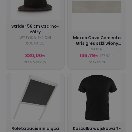
Strider 56 cm Czarno-
żółty
Mexen Cava Cemento
WYSYŁKA: 1-2 DNI
Gris gres szkliwiony
ROBOCZE
rekt. G1, płytka
MEXEN
podłogowo-ścienna
330,00
136,79
177,83 zł
zł
zł
120 x 30 cm, carving -
sterkowski.pl
mexen.pl
TL711-120-030-02
Roleta zaciemniająca
Koszulka wojskowa T-