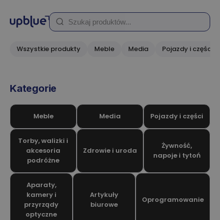
Wszystkie produkty
Meble
Media
Pojazdy i części
Kategorie
Meble
Media
Pojazdy i części
Torby, walizki i
Żywność,
akcesoria
Zdrowie i uroda
napoje i tytoń
podróżne
Aparaty,
kamery i
Artykuły
Oprogramowanie
przyrządy
biurowe
optyczne