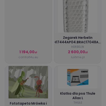
Zegarek Herbelin
H17444AP04.BRAC17048A19
/ damski / pasek
HERBELIN
1 194,00
2 600,00
zł
zł
comfort4u.eu
luxtime.pl
Klatka dla psa Thule
Allax L
THULE
Fototapeta Mrówka i