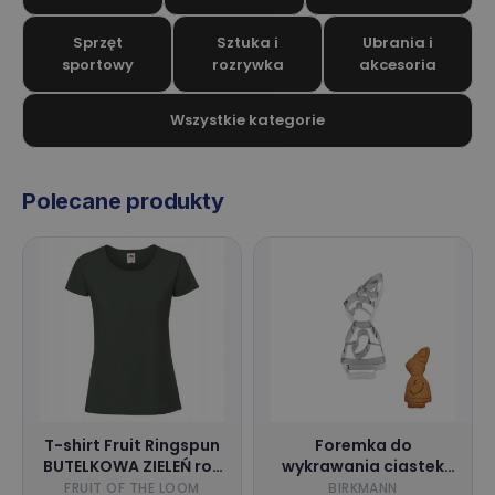
Sprzęt
Sztuka i
Ubrania i
sportowy
rozrywka
akcesoria
Wszystkie kategorie
Polecane produkty
T-shirt Fruit Ringspun
Foremka do
BUTELKOWA ZIELEŃ roz
wykrawania ciastek
L
Pani Zając 8 cm /
FRUIT OF THE LOOM
BIRKMANN