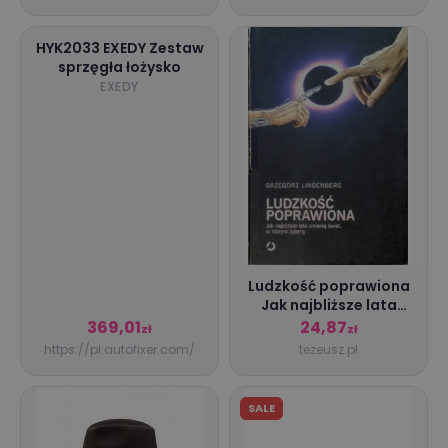
HYK2033 EXEDY Zestaw
sprzęgła łożysko
EXEDY
Ludzkość poprawiona
Jak najbliższe lata
zmienią świat w
369,01
24,87
zł
zł
którym żyjemy -
https://pl.autofixer.com/
tezeusz.pl
Grzegorz Lindenberg -
książka wyd. 2018
SALE