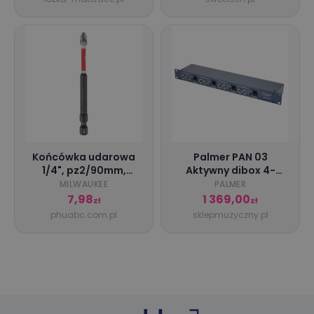
Końcówka udarowa
Palmer PAN 03
1/4", pz2/90mm,
Aktywny dibox 4-
shockwave, impact
kanałowy
MILWAUKEE
PALMER
duty, milwaukee
7,98
1 369,00
zł
zł
[4932430867]
phuabc.com.pl
sklepmuzyczny.pl