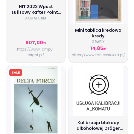
HIT 2023 Wpust
sufitowy Rafter Points
Section LED 54 cm
AQUAFORM
30265 Aqform
Mini tablica kredowa
kredy
907,00
GRAFIX
zł
14,85
zł
https://www.lampy-
bright.pl/
https://www.taniaksiazka.pl/
SALE
Kalibracja blokady
alkoholowej Dräger
Interlock 5000