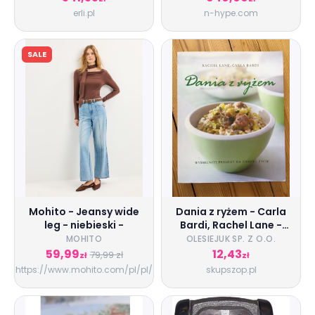
erli.pl
n-hype.com
SALE
Mohito - Jeansy wide
Dania z ryżem - Carla
leg - niebieski -
Bardi, Rachel Lane -
książka
MOHITO
OLESIEJUK SP. Z O.O.
59,99
12,43
79,99 zł
zł
zł
https://www.mohito.com/pl/pl/
skupszop.pl