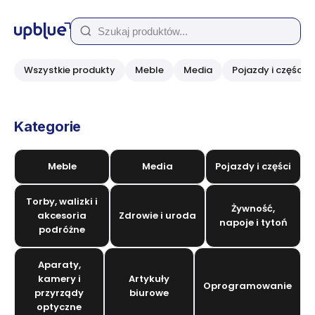
Wszystkie produkty
Meble
Media
Pojazdy i części
Kategorie
Meble
Media
Pojazdy i części
Torby, walizki i
Żywność,
akcesoria
Zdrowie i uroda
napoje i tytoń
podróżne
Aparaty,
kamery i
Artykuły
Oprogramowanie
przyrządy
biurowe
optyczne