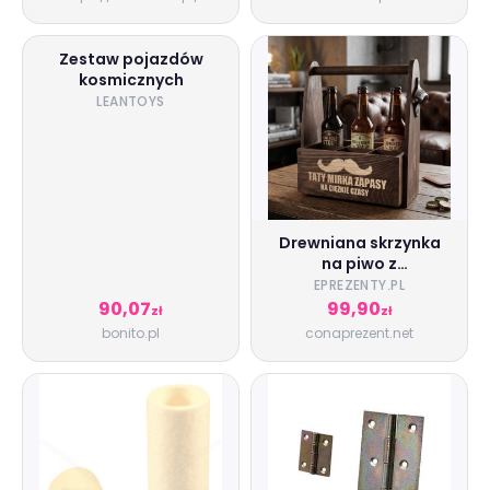
Zestaw pojazdów
kosmicznych
LEANTOYS
Drewniana skrzynka
na piwo z
otwieraczem - Zapasy
EPREZENTY.PL
Taty
90,07
99,90
zł
zł
bonito.pl
conaprezent.net