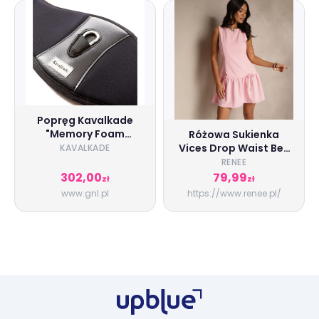
Popręg Kavalkade
"Memory Foam
Różowa Sukienka
Comfort"
Vices Drop Waist Bez
KAVALKADE
Rękawów z
RENEE
Kokardkami i Falbanką
302,00
79,99
zł
zł
Follena, różowy,
www.gnl.pl
https://www.renee.pl/
tkanina, Renee,
damski, letni, rozmiar
M