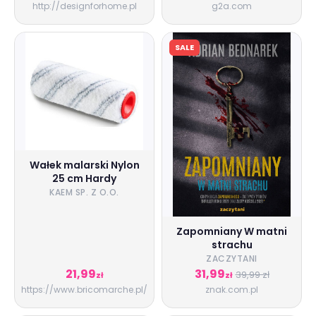
http://designforhome.pl
g2a.com
SALE
Wałek malarski Nylon
25 cm Hardy
KAEM SP. Z O.O.
Zapomniany W matni
strachu
ZACZYTANI
21,99
31,99
39,99 zł
zł
zł
https://www.bricomarche.pl/
znak.com.pl