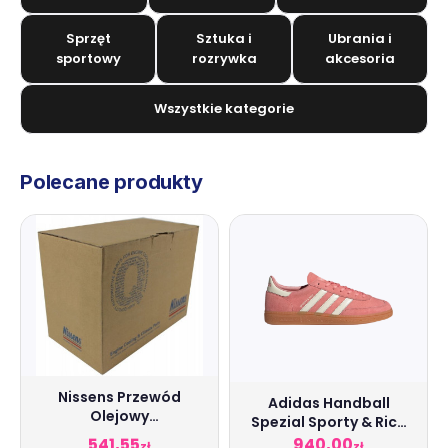
Sprzęt
Sztuka i
Ubrania i
sportowy
rozrywka
akcesoria
Wszystkie kategorie
Polecane produkty
Nissens Przewód
Adidas Handball
Olejowy
Spezial Sporty & Rich
Turbosprężarki 935157
Pink
541,55
940,00
zł
zł