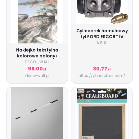
Cylinderek hamulcowy
tył FORD ESCORT IV
A.B.S.
A.B.S.
Naklejka tekstylna
kolorowe balony i
żyrafa mn031
DECO_WALL
95,00
30,77
zł
zł
deco-wall.pl
https://pl.autofixer.com/