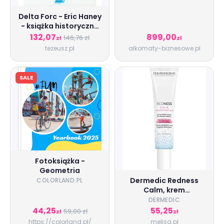
Delta Forc - Eric Haney
- książka historyczna
wyd. 2010
132,07
899,00
146,76 zł
zł
zł
tezeusz.pl
alkomaty-biznesowe.pl
SALE
Fotoksiążka -
Geometria
Dermedic Redness
COLORLAND.PL
Calm, krem
koncentrat na
DERMEDIC
chroniczne
44,25
55,25
59,00 zł
zł
zł
zaczerwienienia, 40 ml
https://colorland.pl/
melisa.pl