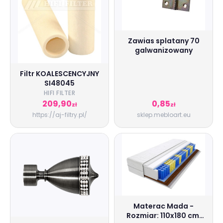
Zawias splatany 70
galwanizowany
Filtr KOALESCENCYJNY
SI48045
HIFI FILTER
209,90
0,85
zł
zł
https://aj-filtry.pl/
sklep.mebloart.eu
Materac Mada -
Rozmiar: 110x180 cm,