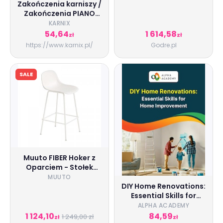
Wysokość: 23 cm
Zakończenia karniszy /
Zakończenia PIANO
CRYSTAL 25mm
KARNIX
antracyt - 2szt.
54,64
1 614,58
zł
zł
https://www.karnix.pl/
Godre.pl
SALE
Muuto FIBER Hoker z
Oparciem - Stołek
Barowy 65 cm Biały/
MUUTO
DIY Home Renovations:
Metalowa Rama
Essential Skills for
Home Improvement -
ALPHA ACADEMY
Alpha Academy
1 124,10
84,59
1 249,00 zł
zł
zł