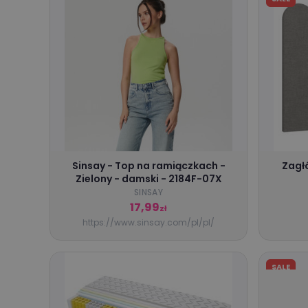
Sinsay - Top na ramiączkach -
Zagłó
Zielony - damski - 2184F-07X
SINSAY
17,99
zł
https://www.sinsay.com/pl/pl/
SALE