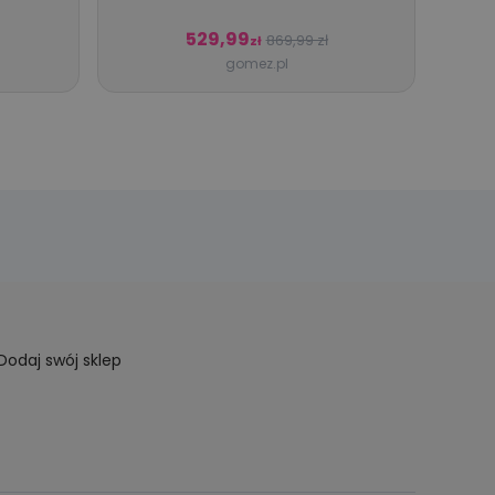
529,99
869,99 zł
zł
gomez.pl
Dodaj swój sklep