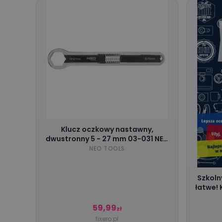
Klucz oczkowy nastawny,
dwustronny 5 - 27 mm 03-031 NEO
TOOLS
NEO TOOLS
Szkolny
łatwe! 
59,99
zł
fixero.pl