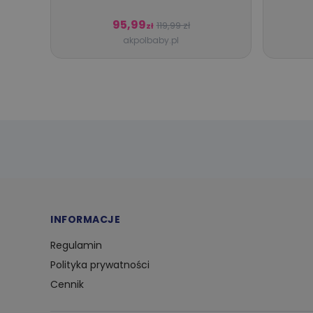
95,99
119,99 zł
zł
akpolbaby.pl
INFORMACJE
Regulamin
Polityka prywatności
Cennik