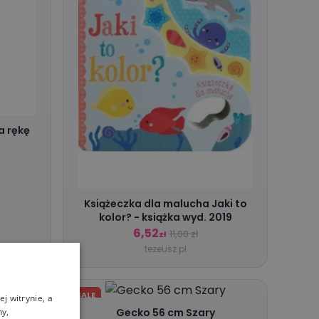
a rękę
Książeczka dla malucha Jaki to
kolor? - książka wyd. 2019
6,52
11,00 zł
zł
tezeusz.pl
SALE
j witrynie, a
Gecko 56 cm Szary
ny,