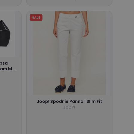
SALE
 psa
oam M -
ły
Joop! Spodnie Panna | Slim Fit
JOOP!