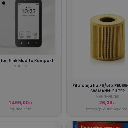
fon E Ink Mudita Kompakt
MUDITA
Filtr oleju hu 711/51 x PEU
SW MANN-FILTER
MANN-FILTER
1 499,00
26,39
zł
zł
mudita.com
https://pl.autofixer.com