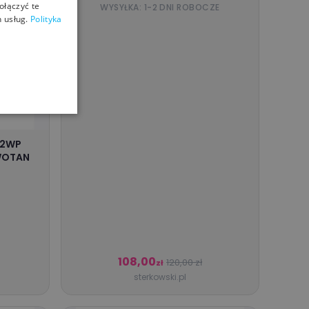
ołączyć te
WYSYŁKA: 1-2 DNI ROBOCZE
 usług.
Polityka
P2WP
 WOTAN
108,00
120,00 zł
zł
sterkowski.pl