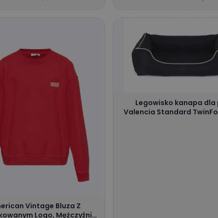
Legowisko kanapa dla
Valencia Standard TwinF
80 x 60 cm Czarny Bia
erican Vintage Bluza Z
kowanym Logo, Mężczyźni,