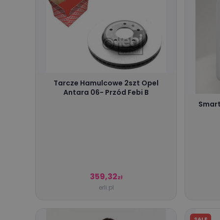
Tarcze Hamulcowe 2szt Opel
Antara 06- Przód Febi B
Smart
359,32
zł
erli.pl
SALE