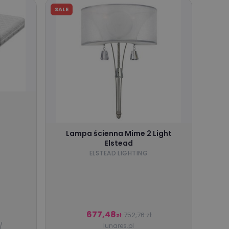
SALE
Lampa ścienna Mime 2 Light
Elstead
ELSTEAD LIGHTING
677,48
752,76 zł
zł
/
lunares.pl