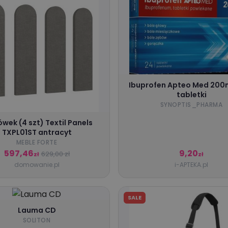
Ibuprofen Apteo Med 200
tabletki
SYNOPTIS_PHARMA
wek (4 szt) Textil Panels
TXPL01ST antracyt
MEBLE FORTE
597,46
9,20
629,00 zł
zł
zł
domowanie.pl
i-APTEKA.pl
SALE
Lauma CD
SOLITON