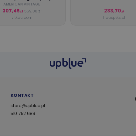
Czerwony
AMERICAN VINTAGE
307,45
233,70
559,00 zł
zł
zł
vitkac.com
hauspets.pl
KONTAKT
store@upblue.pl
510 752 689