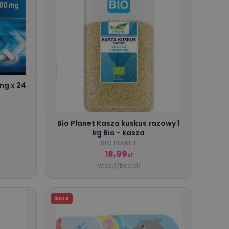
mg x 24
Bio Planet Kasza kuskus razowy 1
kg Bio - kasza
BIO PLANET
18,99
zł
https://bee.pl/
SALE