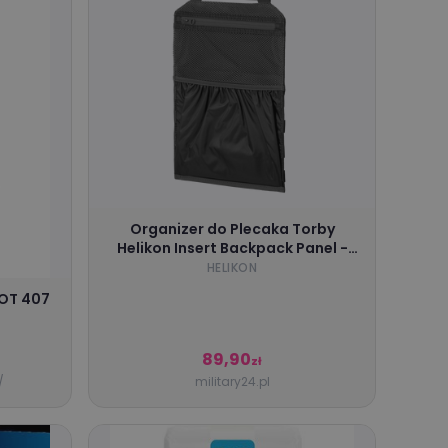
Organizer do Plecaka Torby
Helikon Insert Backpack Panel -
Shadow Grey
HELIKON
GEOT 407
89,90
zł
/
military24.pl