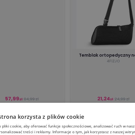
Temblak ortopedyczny n
4FIZJO
57,99
21,24
84,99 zł
24,99 zł
zł
zł
https://tantis.pl/
4fizjo.pl
strona korzysta z plików cookie
pliki cookie, aby oferować funkcje społecznościowe, analizować ruch w nasze
rsonalizować treści i reklamy. Informacje o tym, jak korzystasz z naszej witry