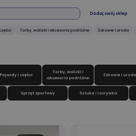
Dodaj swój sklep
części
Torby, walizki i akcesoria podróżne
Zdrowie i uroda
Torby, walizki i
Pojazdy i części
Zdrowie i urod
akcesoria podróżne
Sprzęt sportowy
Sztuka i rozrywka