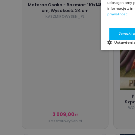
udostępniamy p
Materac Osaka - Rozmiar: 110x145
informacje z in
cm, Wysokość: 24 cm
prywatności
KASZMIROWYSEN_PL
Zezwól n
Ustawieni
P
Szpa
WOR
3 009,00
zł
KaszmirowySen.pl