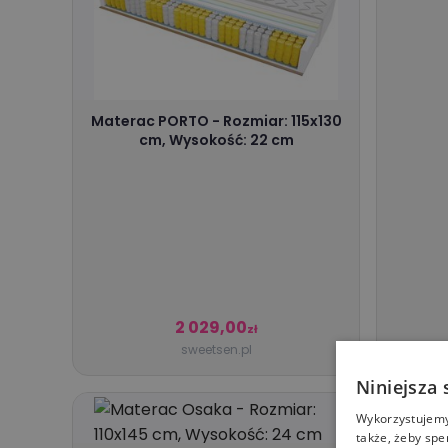
Materac PORTO - Rozmiar: 115x130
cm, Wysokość: 22 cm
2 029,00
zł
sweetsen.pl
Niniejsza 
Wykorzystujemy 
także, żeby spe