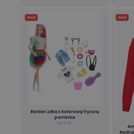
SALE
SALE
Barbie Lalka z kolorową fryzurą
panterka
MATTEL
Am
Nadru