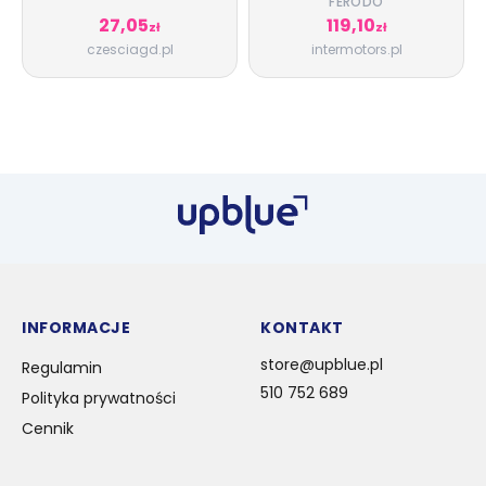
platinum,
FERODO
przeznaczenie: droga
27,05
119,10
zł
zł
pasuje do: APRILIA;
czesciagd.pl
intermotors.pl
BUELL; GAS GAS;
HUSQVARNA;
KAWASAKI; KYMCO;
SUZUKI
INFORMACJE
KONTAKT
store@upblue.pl
Regulamin
510 752 689
Polityka prywatności
Cennik