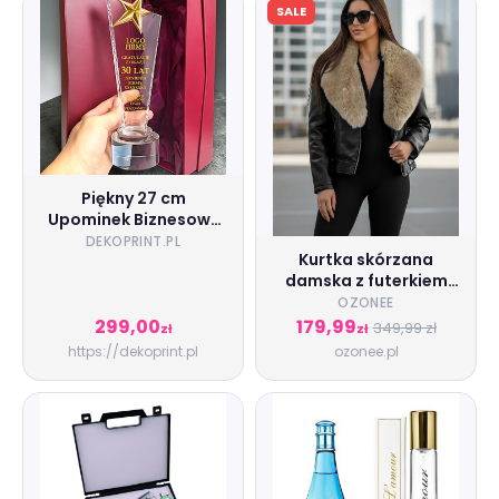
SALE
Piękny 27 cm
Upominek Biznesowy
Prezent dla Szefa
DEKOPRINT.PL
Kurtka skórzana
Prezesa Dyrektora na
damska z futerkiem
Rocznicę Założenia
czarno-beżowa
Firmy Prowadzenia
OZONEE
OZONEE
Działalności Odejście
299,00
179,99
349,99 zł
zł
zł
JS/61M8508/392BZ
na Emeryturę
https://dekoprint.pl
ozonee.pl