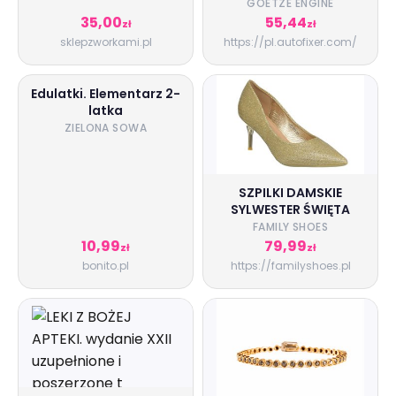
GOETZE ENGINE
GOETZE ENGINE
35,00
55,44
zł
zł
sklepzworkami.pl
https://pl.autofixer.com/
Edulatki. Elementarz 2-
latka
ZIELONA SOWA
SZPILKI DAMSKIE
SYLWESTER ŚWIĘTA
FAMILY SHOES
10,99
79,99
zł
zł
bonito.pl
https://familyshoes.pl