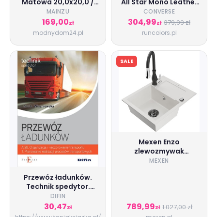
Matowa 20,0x20,0 /
All Star Mono Leather
Płytka Gresowa / GAT 1
A13814C
MAINZU
CONVERSE
169,00
304,99
379,99 zł
zł
zł
modnydom24.pl
runcolors.pl
SALE
Mexen Enzo
zlewozmywak
granitowy 1-
MEXEN
komorowy z
Przewóz ładunków.
ociekaczem i baterią
Technik spedytor.
kuchenną Savita, biały
Kwalifikacja A.28.1.
DIFIN
- 6506-20-672601-70
Organizacja i
30,47
789,99
1 027,00 zł
zł
zł
nadzorowanie