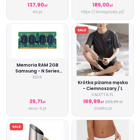
137,90
185,00
zł
zł
erli.pl
https://staregazety.pl/
SALE
Memoria RAM 2GB
Samsung - N Series
Netbook NC20-KA02
ESUS
Krótka piżama męska
800MHz SO-DIMM
- Ciemnoszary / L
VALETTA.PL
25,71
169,99
229,99 zł
zł
zł
esus-it.pl
Valetta.pl
SALE