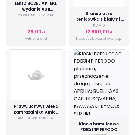
LEKI Z BOŻEJ APTEKI.
wydanie XXII
Bransoletka
uzupełnione i
NOWE SPOJRZENIA
tenisówka z białymi i
poszerzone t
czarnymi diamentami
KOMIS
25,00
12 500,00
zł
zł
witnatura.pl
https://sklep.zloto-orla.pl
Prawy uchwyt wieka
zamrażalnika Amica
1033368
AMICA WRONKI S.A.
Klocki hamulcowe
FDB314P FERODO