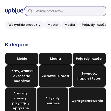
Wszystkie produkty
Meble
Media
Pojazdy i części
Kategorie
Meble
Media
Pojazdy i części
Torby, walizki i
Żywność,
akcesoria
Zdrowie i uroda
napoje i tytoń
podróżne
Aparaty,
kamery i
Artykuły
Oprogramowanie
przyrządy
biurowe
optyczne