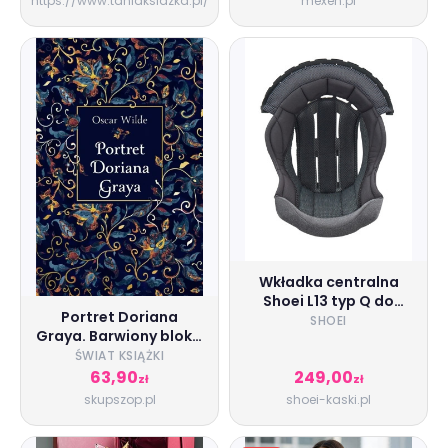
https://www.taniaksiazka.pl/
mexen.pl
transportu.
Planowanie realizacji
procesów
transportowych
Wkładka centralna
Shoei L13 typ Q do
Portret Doriana
kasku Neotec 3, GT-Air
SHOEI
Graya. Barwiony blok -
3, J-Cruise 3
Oscar Wilde - książka
ŚWIAT KSIĄŻKI
63,90
249,00
zł
zł
skupszop.pl
shoei-kaski.pl