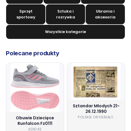
Sprzęt
Sztuka i
Ubrania i
sportowy
rozrywka
akcesoria
Wszystkie kategorie
Polecane produkty
Sztandar Młodych 21-
26.12.1990
POLSKIE ORYGINAŁY.
Obuwie Dziecięce
Runfalcon Fz0111
ADIDAS