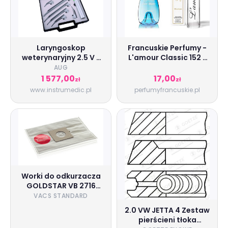
Laryngoskop
Francuskie Perfumy -
weterynaryjny 2.5 V z
L'amour Classic 152 z
kompletem łyżek 00-4
inspiracji Davidoff -
AUG
Cool Water Woman
1 577,00
17,00
zł
zł
www.instrumedic.pl
perfumyfrancuskie.pl
Worki do odkurzacza
GOLDSTAR VB 2716
NNO/NNDB/NNDN
VACS STANDARD
2.0 VW JETTA 4 Zestaw
pierścieni tłoka