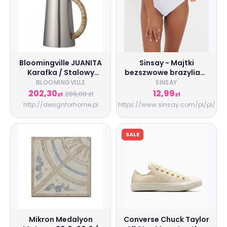
Bloomingville JUANITA
Sinsay - Majtki
Karafka / Stalowy
bezszwowe brazyliany
Dzbanek do Wody
2 pack - Kremowy -
BLOOMINGVILLE
SINSAY
damski - 3734K-01X
202,30
12,99
289,00 zł
zł
zł
http://designforhome.pl
https://www.sinsay.com/pl/pl/
SALE
Mikron Medalyon
Converse Chuck Taylor