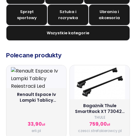
Sprzęt
Sztuka i
Ubrania i
sportowy
rozrywka
akcesoria
Wszystkie kategorie
Polecane produkty
Renault Espace Iv
Lampki Tablicy
Bagażnik Thule
Rejestracji Led
SmartRack XT 730424
stal (135 cm) Citroen
THULE
C-Crosser (VU) 2007-
33,90
759,00
zł
zł
>2012 5 drzwi suv reling
erli.pl
czesci.strefakierowcy.pl