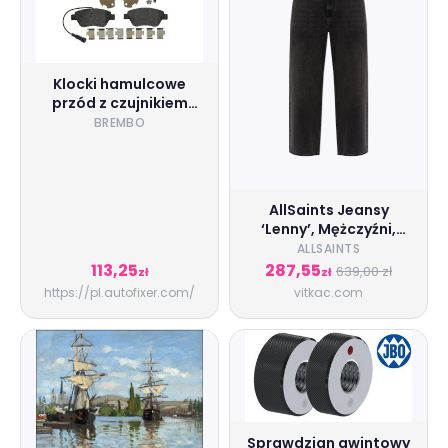
Klocki hamulcowe
przód z czujnikiem
CITROËN NEMO BREMBO
BREMBO
AllSaints Jeansy
‘Lenny’, Mężczyźni,
Czarny
ALLSAINTS
113,25
287,55
639,00 zł
zł
zł
https://pl.autofixer.com/
vitkac.com
Sprawdzian gwintowy