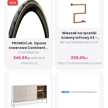
SALE
Wieszak na ręczniki
ścienny loftowy XS -
miedziany
METALOWEDEKORACJE.PL
PROMOCJA. Opona
rowerowa Continental
Grand Prix 5000 GP
CONTINENTAL
AllSeason TR
345,60
239,00
432,00 zł
zł
zł
roweroza.pl
https://metalowedekoracje.pl