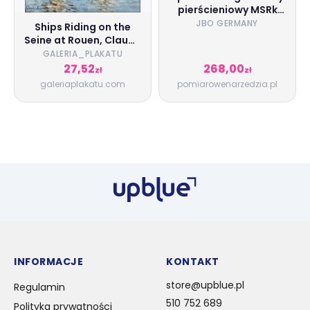
pierścieniowy MSRk
M8x1,0 6g NO GO JBO
JBO GERMANY
Ships Riding on the
Germany
Seine at Rouen, Claude
Monet - plakat
GALERIA_PLAKATU
Wymiar do wyboru:
27,52
268,00
zł
zł
50x40 cm
galeriaplakatu.com
pomiarowenarzedzia.pl
INFORMACJE
KONTAKT
store@upblue.pl
Regulamin
510 752 689
Polityka prywatności