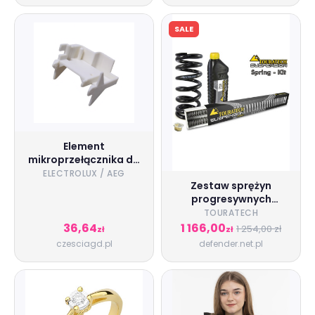
SALE
Element
mikroprzełącznika do
suszarki Electrolux /
ELECTROLUX / AEG
Zestaw sprężyn
AEG 1258661030
progresywnych
Hyperpro przedniego
TOURATECH
zawieszenia widelca i
36,64
1 166,00
1 254,00 zł
zł
zł
amortyzatora
czesciagd.pl
defender.net.pl
Touratech do Honda
XL650V Transalp (00-
07)