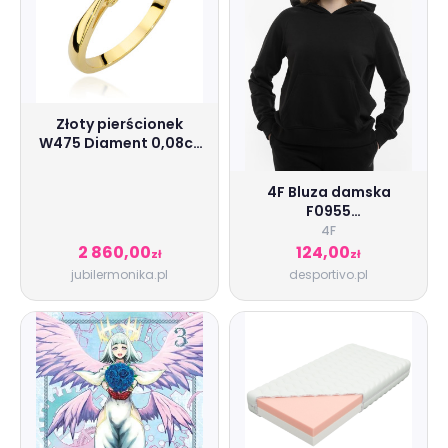
Złoty pierścionek
W475 Diament 0,08ct
żółte złoto pr. 585
4F Bluza damska
F0955
4FWSS24TSWSF0955
4F
20S
2 860,00
124,00
zł
zł
jubilermonika.pl
desportivo.pl