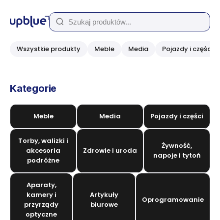
Wszystkie produkty
Meble
Media
Pojazdy i części
Kategorie
Meble
Media
Pojazdy i części
Torby, walizki i
Żywność,
akcesoria
Zdrowie i uroda
napoje i tytoń
podróżne
Aparaty,
kamery i
Artykuły
Oprogramowanie
przyrządy
biurowe
optyczne