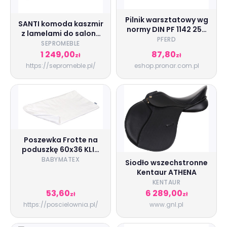
Pilnik warsztatowy wg
SANTI komoda kaszmir
normy DIN PF 1142 250
z lamelami do salonu
H2
PFERD
KSZ154
SEPROMEBLE
1 249,00
87,80
zł
zł
https://sepromeble.pl/
eshop.pronar.com.pl
Poszewka Frotte na
poduszkę 60x36 KLIN
Original
BABYMATEX
Siodło wszechstronne
Kentaur ATHENA
KENTAUR
53,60
6 289,00
zł
zł
https://poscielownia.pl/
www.gnl.pl