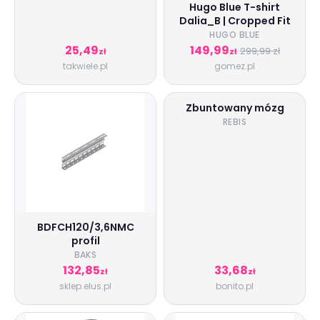
Hugo Blue T-shirt
Dalia_B | Cropped Fit
HUGO BLUE
25,49
149,99
299,99 zł
zł
zł
takwiele.pl
gomez.pl
Zbuntowany mózg
REBIS
BDFCH120/3,6NMC
profil
BAKS
132,85
33,68
zł
zł
sklep.elus.pl
bonito.pl