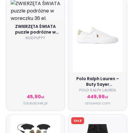
ZWIERZĘTA ŚWIATA
puzzle podróżne w
woreczku 36 el.
MUDPUPPY
Polo Ralph Lauren –
Buty Sayer
816749369003
POLO RALPH LAUREN
45,90
449,99
zł
zł
Edukatorek.pl
answear.com
SALE