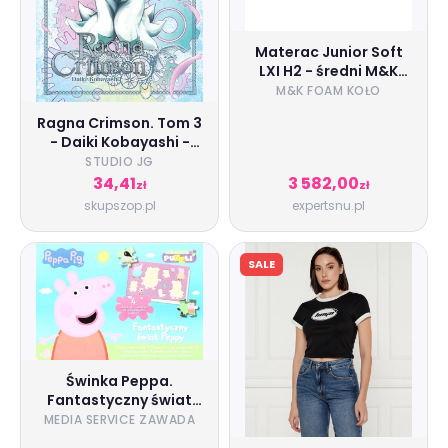
Materac Junior Soft
LXI H2 - średni M&K
Foam KOŁO 140x200
M&K FOAM KOŁO
Pokrowiec - Tencel Lux
Ragna Crimson. Tom 3
- Daiki Kobayashi -
książka
STUDIO JG
34,41
3 582,00
zł
zł
skupszop.pl
expertsnu.pl
SALE
Świnka Peppa.
Fantastyczny świat
Peppy
MEDIA SERVICE ZAWADA