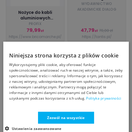
współczesnej poezji
WYDAWNICTWO
chińskiej
AKADEMICKIE DIALOG
Nożyce do kabli
aluminiowych
miedzianych 0 - 13 mm
PROFIX
2 l = 185 mm Proline
79,99
47,79
70,00 zł
zł
zł
https://www.bricomarche.pl/
https://tantis.pl/
SALE
Niniejsza strona korzysta z plików cookie
Wykorzystujemy pliki cookie, aby oferować funkcje
społecznościowe, analizować ruch w naszej witrynie, a także, żeby
spersonalizować treści i reklamy. Informacje o tym, jak korzystasz
z naszej witryny, udostępniamy partnerom społecznościowym,
reklamowym i analitycznym. Partnerzy mogą połączyć te
PROMOCJA. Rower
informacje z innymi danymi otrzymanymi od Ciebie lub
elektryczny Kross
uzyskanymi podczas korzystania z ich usług.
Polityka prywatności
Sentio Hybrid 2.0 2025
KROSS
Grzybek, kształt
wycinany laserowo,
sklejka, MDF, różne
6 799,15
8,49
7 999,00 zł
zł
zł
Zezwól na wszystkie
rozmiary
roweroza.pl
creativedeco.pl
Ustawienia zaawansowane