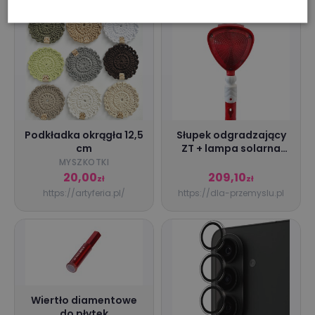
Podkładka okrągła 12,5
Słupek odgradzający
cm
ZT + lampa solarna
Czerwony
MYSZKOTKI
20,00
209,10
zł
zł
https://artyferia.pl/
https://dla-przemyslu.pl
Wiertło diamentowe
do płytek