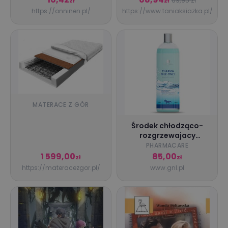
69,95 zł
zł
zł
https://onninen.pl/
https://www.taniaksiazka.pl/
MATERACE Z GÓR
Środek chłodząco-
rozgrzewajacy
Pharmacare "Blue
PHARMACARE
Only"
1 599,00
85,00
zł
zł
https://materacezgor.pl/
www.gnl.pl