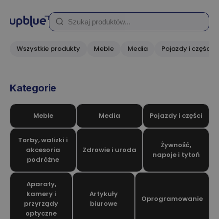
Wszystkie produkty
Meble
Media
Pojazdy i części
Kategorie
Meble
Media
Pojazdy i części
Torby, walizki i
Żywność,
akcesoria
Zdrowie i uroda
napoje i tytoń
podróżne
Aparaty,
kamery i
Artykuły
Oprogramowanie
przyrządy
biurowe
optyczne