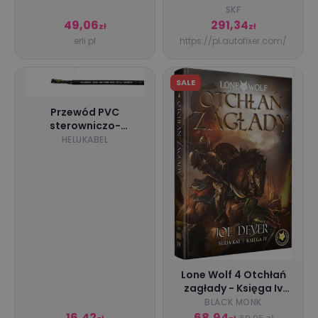
Zestaw paska
SKF
rozrządu SKF
49,06
291,34
zł
zł
erli.pl
https://pl.autofixer.com/
SALE
Przewód PVC
sterowniczo-
zasilający JZ-600
HELUKABEL
10G1,5
Lone Wolf 4 Otchłań
zagłady - Księga Iv
serii Kai - książka
BLACK MONK
16,42
68,94