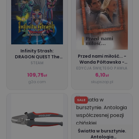
Infinity Strash:
Przed nami miłość... -
DRAGON QUEST The
Wanda Półtawska -
Adventure of Dai (PC)
STEAM
książka
EDYCJA ŚWIĘTEGO PAWŁA
- Steam Key - GLOBAL
109,75
6,10
zł
zł
g2a.com
skupszop.pl
SALE
Światła w bursztynie.
Antologia