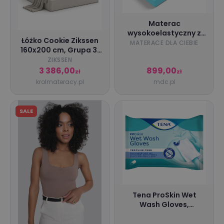
Materac
wysokoelastyczny z
Łóżko Cookie Zikssen
wełną Kora 90 x 200
MATERACE DLA CIEBIE
160x200 cm, Grupa 3,
Pojemnik: Nie
ZIKSSEN
3 386,00
899,00
zł
zł
krolmateracy.pl
mdc.pl
SALE
Tena ProSkin Wet
Wash Gloves,
nawilżane rękawice
bezzapachowe - 8 szt.