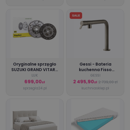
SALE
Oryginalne sprzęgło
Gessi - Bateria
SUZUKI GRAND VITARA
kuchenna Fisso
II (JT, TE, TD) 1.6 Napęd
obrotowa wylewka
LUK
GESSI
na wszystkie koła
Finox (Nikiel
699,00
2 495,90
2 739,00 zł
zł
zł
(TA74, JB416) - LuK
szczotkowany)
sprzegla24.pl
kuchniasklep.pl
622317109