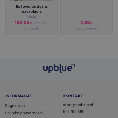
Beżowe body na
szerokich
ramiączkach z
ANSIN
dekoltem w serce |
180,00
7,65
250,00 zł
zł
zł
Ansin
ansin.pl
opatrunek.eu
INFORMACJE
KONTAKT
store@upblue.pl
Regulamin
510 752 689
Polityka prywatności