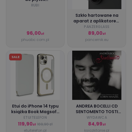
ceramicznych,
RUBI
gresowych,
Szkło hartowane na
porcelanowych, 12mm,
aparat z aplikatorem
drygres 4drill wonder,
PanzerGlass Hoops do
PANZERGLASS
rubi [05927]
Galaxy S26 Plus / S26,
96,00
89,00
zł
zł
przezroczyste
phuabc.com.pl
pancernik.eu
SALE
Etui do iPhone 14 typu
ANDREA BOCELLI CD
książka Book Magsafe
SENTOMENTO TOSTI
Lens Protect, z klapką,
MARTINI
ETUITELEFON
WYDAWCA
tytanowe
119,90
84,99
169,90 zł
zł
zł
etuitelefon.pl
ksiazkitanie.pl