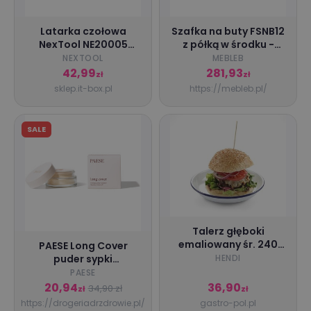
Latarka czołowa
Szafka na buty FSNB12
NexTool NE20005
z półką w środku -
170lm akumulator
90cm
NEXTOOL
MEBLEB
niebieska
42,99
281,93
zł
zł
sklep.it-box.pl
https://mebleb.pl/
SALE
Talerz głęboki
emaliowany śr. 240
PAESE Long Cover
mm | Hendi
puder sypki
HENDI
utrwalający 6g
PAESE
20,94
36,90
34,90 zł
zł
zł
https://drogeriadrzdrowie.pl/
gastro-pol.pl