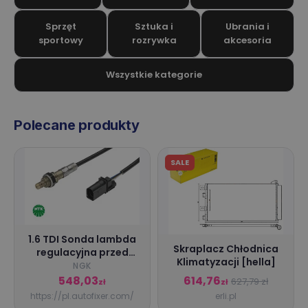
Sprzęt
Sztuka i
Ubrania i
sportowy
rozrywka
akcesoria
Wszystkie kategorie
Polecane produkty
SALE
1.6 TDI Sonda lambda
Skraplacz Chłodnica
regulacyjna przed
Klimatyzacji [hella]
katalizator VW GOLF
NGK
VI NGK
548,03
614,76
627,79 zł
zł
zł
https://pl.autofixer.com/
erli.pl