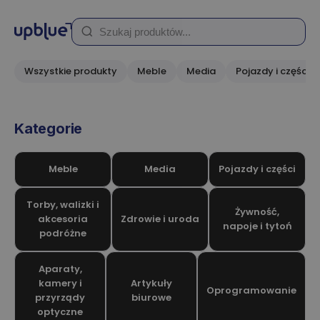
Wszystkie produkty
Meble
Media
Pojazdy i części
Kategorie
Meble
Media
Pojazdy i części
Torby, walizki i
Żywność,
akcesoria
Zdrowie i uroda
napoje i tytoń
podróżne
Aparaty,
kamery i
Artykuły
Oprogramowanie
przyrządy
biurowe
optyczne