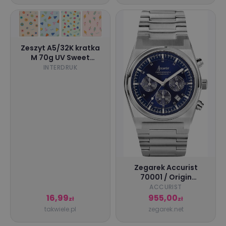
Zeszyt A5/32K kratka
M 70g UV Sweet
(10szt)
INTERDRUK
Zegarek Accurist
70001 / Origin
Chronograph 41mm -
ACCURIST
Royal Blue / męski
16,99
955,00
zł
zł
takwiele.pl
zegarek.net