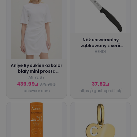
Nóż uniwersalny
ząbkowany z serii
Supra 26 cm Sanelli
HENDI
S690.014
Aniye By sukienka kolor
biały mini prosta
185552
ANIYE BY
439,99
37,82
879,99 zł
zł
zł
answear.com
https://gastroprofit.pl/