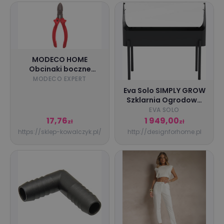
MODECO HOME
Obcinaki boczne
180mm (MN-20-117)
MODECO EXPERT
Eva Solo SIMPLY GROW
Szklarnia Ogrodowa
73 cm / Czarna
EVA SOLO
17,76
1 949,00
zł
zł
https://sklep-kowalczyk.pl/
http://designforhome.pl