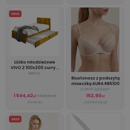
SALE
Łóżko młodzieżowe
VIVO 2 100x200 curry z
tapicerowanym
MKPOL
Biustonosz z podszytą
panelem i szufladą
miseczką AURA RB5100
MKPOL
CONTE ELEGANT
1 544,42
152,90
1 643,00 zł
zł
zł
mirat.eu
conteshop.pl
SALE