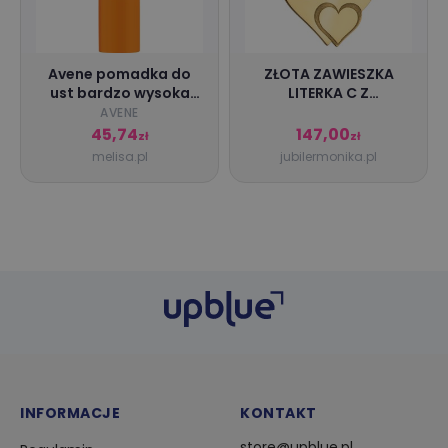
Avene pomadka do
ZŁOTA ZAWIESZKA
ust bardzo wysoka
LITERKA C Z
ochrona SPF 50+, 3 g
SERDUSZKIEM pr.585
AVENE
45,74
147,00
zł
zł
melisa.pl
jubilermonika.pl
INFORMACJE
KONTAKT
store@upblue.pl