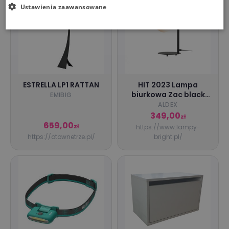
Ustawienia zaawansowane
ESTRELLA LP1 RATTAN
HIT 2023 Lampa
biurkowa Zac black
EMIBIG
1038B1_1 Aldex
ALDEX
349,00
zł
659,00
zł
https://www.lampy-
https://otownetrze.pl/
bright.pl/