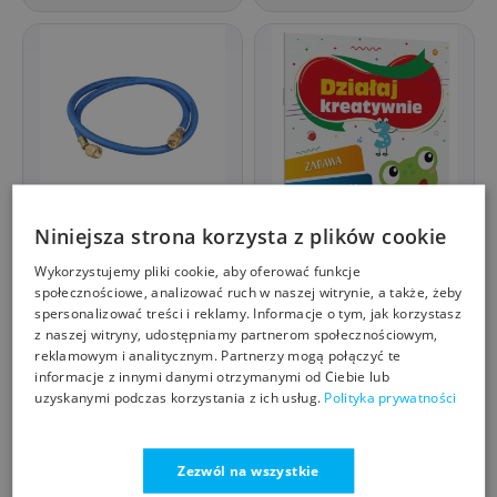
Niniejsza strona korzysta z plików cookie
Przewód ciśnieniowy
serwisowy do układów
Wykorzystujemy pliki cookie, aby oferować funkcje
chłodniczych Domax
DOMAX
społecznościowe, analizować ruch w naszej witrynie, a także, żeby
150 cm niebieski 34170
spersonalizować treści i reklamy. Informacje o tym, jak korzystasz
z naszej witryny, udostępniamy partnerom społecznościowym,
Działaj kreatywnie -
reklamowym i analitycznym. Partnerzy mogą połączyć te
Ewelina Chmielińska -
informacje z innymi danymi otrzymanymi od Ciebie lub
książka
ARYSTOTELES
uzyskanymi podczas korzystania z ich usług.
Polityka prywatności
77,30
11,92
zł
zł
czesciagd.pl
skupszop.pl
Zezwól na wszystkie