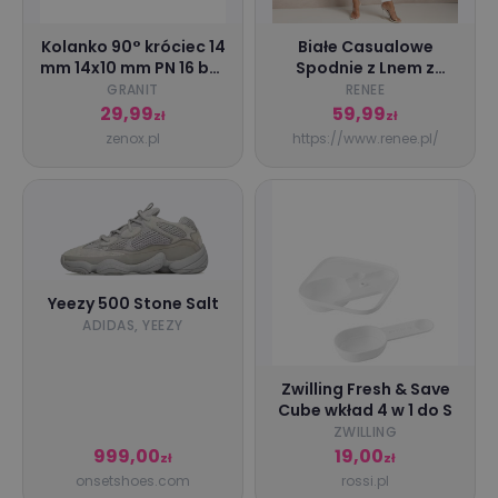
Kolanko 90° króciec 14
Białe Casualowe
mm 14x10 mm PN 16 bar
Spodnie z Lnem z
system do linii
Gumką w Pasie
GRANIT
RENEE
kroplującej
Filanisse, biały,
29,99
59,99
zł
zł
tkanina, Renee,
zenox.pl
https://www.renee.pl/
damski, letni, rozmiar
XL
Yeezy 500 Stone Salt
ADIDAS, YEEZY
Zwilling Fresh & Save
Cube wkład 4 w 1 do S
ZWILLING
999,00
19,00
zł
zł
onsetshoes.com
rossi.pl