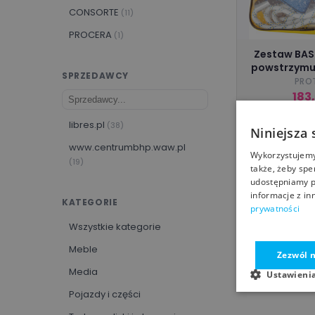
CONSORTE
(11)
PROCERA
(1)
Zestaw BASI
powstrzymu
SPRZEDAWCY
PRO
183
www.centru
libres.pl
(38)
Niniejsza 
www.centrumbhp.waw.pl
Wykorzystujemy 
(19)
także, żeby spe
udostępniamy p
informacje z in
KATEGORIE
prywatności
Wszystkie kategorie
Meble
Zezwól n
Media
Ustawieni
Pojazdy i części