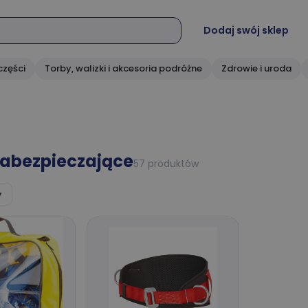
Dodaj swój sklep
części
Torby, walizki i akcesoria podróżne
Zdrowie i uroda
zabezpieczające
57 produktów
▾