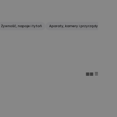
Żywność, napoje i tytoń
Aparaty, kamery i przyrządy optyczne
▦▦
☰