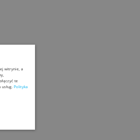
j witrynie, a
ny,
ołączyć te
 usług.
Polityka