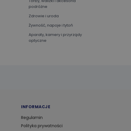
Torby, walizki i akcesoria
podróżne
Zdrowie i uroda
Żywność, napoje i tytoń
Aparaty, kamery i przyrządy
optyczne
Artykuły biurowe
Oprogramowanie
Sprzęt sportowy
Sztuka i rozrywka
Ubrania i akcesoria
Zwierzęta i artykuły dla
zwierząt
INFORMACJE
Biznes i przemysł
Regulamin
Dom i ogród
Polityka prywatności
Dzieci i niemowlęta