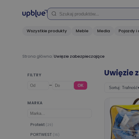
Wszystkie produkty
Meble
Media
Pojazdy i 
Strona główna
/
Uwięzie zabezpieczające
Uwięzie 
FILTRY
–
OK
Sortuj: Trafność
MARKA
Protekt
(29)
PORTWEST
(16)