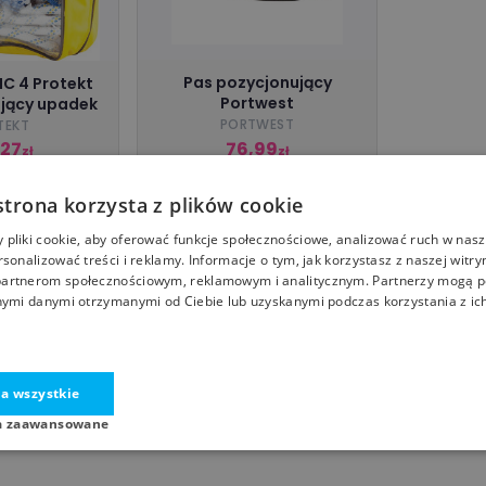
Pas pozycjonujący
C 4 Protekt
Portwest
jący upadek
PORTWEST
TEKT
,27
76,99
zł
zł
mbhp.waw.pl
libres.pl
strona korzysta z plików cookie
pliki cookie, aby oferować funkcje społecznościowe, analizować ruch w nasze
rsonalizować treści i reklamy. Informacje o tym, jak korzystasz z naszej witry
artnerom społecznościowym, reklamowym i analitycznym. Partnerzy mogą p
nymi danymi otrzymanymi od Ciebie lub uzyskanymi podczas korzystania z ich
a wszystkie
a zaawansowane