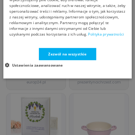
społecznościowe, analizować ruch w naszej witrynie, a także, żeby
spersonalizować treści i reklamy. Informacje o tym, jak korzystasz
z naszej witryny, udostępniamy partnerom społecznościowym,
reklamowym i analitycznym. Partnerzy mogą połączyć te
informacje z innymi danymi otrzymanymi od Ciebie lub
uzyskanymi podczas korzystania z ich usług.
Polityka prywatności
Zezwól na wszystkie
Marmurowy moździerz
Albumy na Chrzest -
kinghoff kh 3337
Album na zdjęcia
Ustawienia zaawansowane
kuchenny ubijak
dziecka z nadrukiem -
KING HOFF
PREZENTYNACHRZEST.COM
tłuczek
Twoja historia
46,15
99,90
zł
zł
europ24.pl
prezentynachrzest.com