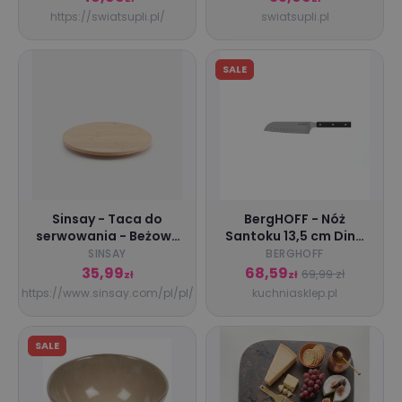
https://swiatsupli.pl/
swiatsupli.pl
SALE
Sinsay - Taca do
BergHOFF - Nóż
serwowania - Beżowy
Santoku 13,5 cm Dina
- uniseks - 7929Z-08X
Gene
SINSAY
BERGHOFF
35,99
68,59
69,99 zł
zł
zł
https://www.sinsay.com/pl/pl/
kuchniasklep.pl
SALE