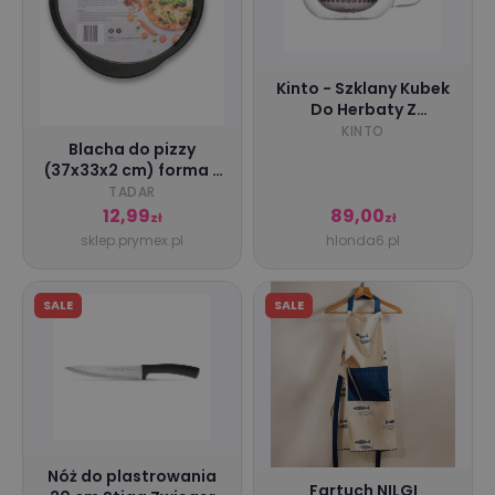
Kinto - Szklany Kubek
Do Herbaty Z
Zaparzaczem Unitea
KINTO
Blacha do pizzy
350Ml - Gray
(37x33x2 cm) forma z
uchwytami, czarna
TADAR
KonigHoffer
12,99
89,00
zł
zł
sklep.prymex.pl
hlonda6.pl
SALE
SALE
Nóż do plastrowania
Fartuch NILGI