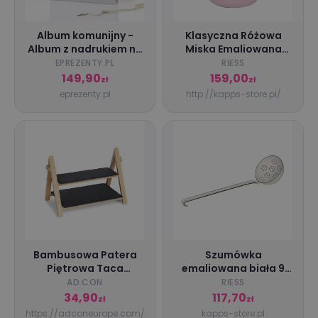
Album komunijny -
Klasyczna Różowa
Album z nadrukiem na
Miska Emaliowana
komunię - Winogrono
0,85 l – Do Gotowania,
EPREZENTY.PL
RIESS
Serwowania i
149,90
159,00
zł
zł
Pieczenia Riess
eprezenty.pl
http://kapps-store.pl/
Bambusowa Patera
Szumówka
Piętrowa Taca
emaliowana biała 9
Dekoracyjna z Łupki
cm Riess Classic
AD.CON
RIESS
34,90
117,70
zł
zł
https://adconeurope.com/
kapps-store.pl