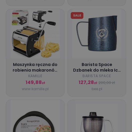
SALE
Maszynka ręczna do
Barista Space
robienia makaronów
Dzbanek do mleka Ice
wałkowania ciasta 2-
Grain Blue 450 ml
KAMILLE
BARISTA SPACE
w-1 Kamille
149,88
127,28
200,00 zł
zł
zł
www.kamille.pl
bee.pl