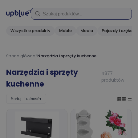
Wszystkie produkty
Meble
Media
Pojazdy i części
Strona główna
/
Narzędzia i sprzęty kuchenne
Narzędzia i sprzęty
4877
produktów
kuchenne
▦▦
☰
Sortuj: Trafność
▾