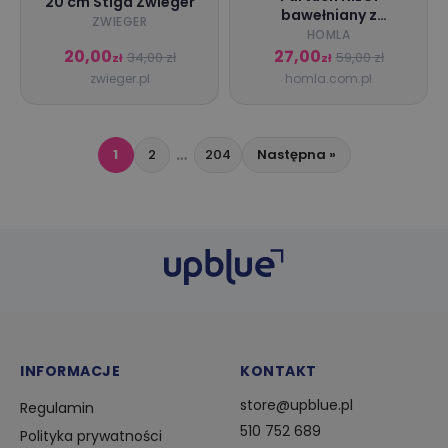
20 cm Stiga Zwieger
bawełniany z
ZWIEGER
motywem morskim
HOMLA
60x80cm
20,00
27,00
34,00 zł
59,00 zł
zł
zł
zwieger.pl
homla.com.pl
…
1
2
204
Następna »
INFORMACJE
KONTAKT
store@upblue.pl
Regulamin
510 752 689
Polityka prywatności