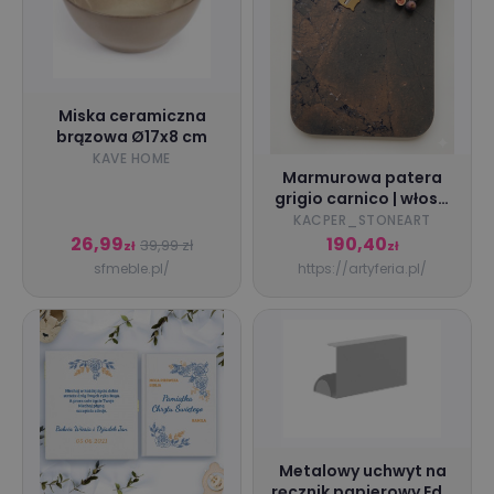
Miska ceramiczna
brązowa Ø17x8 cm
KAVE HOME
Marmurowa patera
grigio carnico | włoski
szyk | 26x34 cm
KACPER_STONEART
26,99
190,40
39,99 zł
zł
zł
sfmeble.pl/
https://artyferia.pl/
Metalowy uchwyt na
ręcznik papierowy Edo