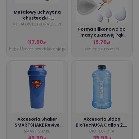
Metalowy uchwyt na
chusteczki -
miedziany
METALOWEDEKORACJE.PL
Forma silikonowa do
masy cukrowej Pąk
Pączek kwiatowy
117,00
15,70
zł
zł
13940
https://metalowedekoracje.pl
dlasmaku.com.pl
Akcesoria Shaker
Akcesoria Bidon
SMARTSHAKE Revive
BioTechUSA Gallon 2.2l
SuperMan 800ml
: Kolory - Niebieski
SMART SHAKE
BIOTECHUSA
49,99
35,99
zł
zł