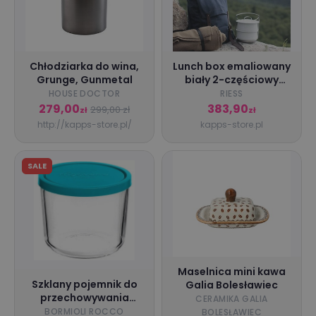
Chłodziarka do wina,
Lunch box emaliowany
Grunge, Gunmetal
biały 2-częściowy
Riess
HOUSE DOCTOR
RIESS
279,00
383,90
299,00 zł
zł
zł
http://kapps-store.pl/
kapps-store.pl
SALE
Maselnica mini kawa
Szklany pojemnik do
Galia Bolesławiec
przechowywania
CERAMIKA GALIA
żywności bormioli
BORMIOLI ROCCO
BOLESŁAWIEC