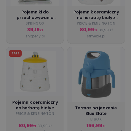
Pojemniki do
Pojemnik ceramiczny
przechowywania
na herbatę biały z
żywności, kuchenne z
motywem pszczół
SPRINGOS
PRICE & KENSINGTON
pokrywkami 4 szt.
39,19
80,99
89,99 zł
zł
zł
szklane, przeźroczyste
shoperly.pl
sfmeble.pl
SALE
Pojemnik ceramiczny
na herbatę biały z
Termos na jedzenie
motywem pszczół
Blue Slate
PRICE & KENSINGTON
B.BOX
80,99
156,99
89,99 zł
zł
zł