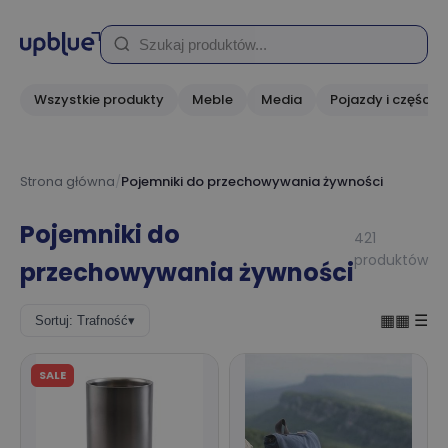
Wszystkie produkty
Meble
Media
Pojazdy i części
Strona główna
/
Pojemniki do przechowywania żywności
Pojemniki do
421
produktów
przechowywania żywności
▦▦
☰
Sortuj: Trafność
▾
SALE