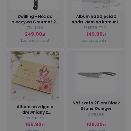
Zwilling - Nóż do
Album na zdjęcia z
pieczywa Gourmet 20
nadrukiem na komunię
cm
- Krzyżyk
ZWILLING
EPREZENTY.PL
249,00
149,90
zł
zł
kuchniasklep.pl
conaprezent.net
Nóż szefa 20 cm Black
Album na zdjęcia
Stone Zwieger
drewniany z
ZWIEGER
nadrukiem na komunię
EPREZENTY.PL
- Błogosławieństwo
166,90
109,00
zł
zł
eprezenty.pl
zwieger.pl