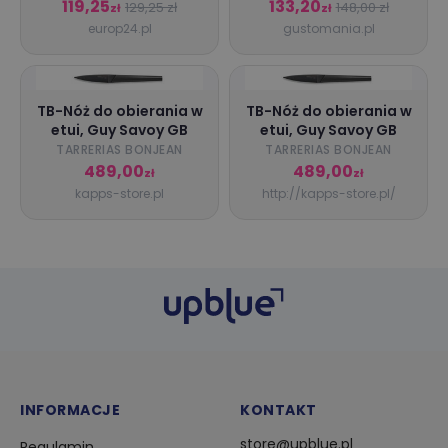
zestaw noży czarne
119,25
133,20
129,25 zł
148,00 zł
zł
zł
europ24.pl
gustomania.pl
TB-Nóż do obierania w
TB-Nóż do obierania w
etui, Guy Savoy GB
etui, Guy Savoy GB
TARRERIAS BONJEAN
TARRERIAS BONJEAN
489,00
489,00
zł
zł
kapps-store.pl
http://kapps-store.pl/
INFORMACJE
KONTAKT
store@upblue.pl
Regulamin