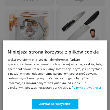
Niniejsza strona korzysta z plików cookie
Album na zdjęcia na
NÓŻ SZEFA KUCHNI
Wykorzystujemy pliki cookie, aby oferować funkcje
chrzest z nadrukiem -
UNIWERSALNY DO
społecznościowe, analizować ruch w naszej witrynie, a także, żeby
Czas sakramentu
KROJENIA SIEKANIA
PREZENTYNACHRZEST.COM
KAMILLE
spersonalizować treści i reklamy. Informacje o tym, jak korzystasz
KAMILLE
99,90
33,88
zł
zł
z naszej witryny, udostępniamy partnerom społecznościowym,
prezentynachrzest.com
www.kamille.pl
reklamowym i analitycznym. Partnerzy mogą połączyć te
informacje z innymi danymi otrzymanymi od Ciebie lub
uzyskanymi podczas korzystania z ich usług.
Polityka prywatności
SALE
SALE
Zezwól na wszystkie