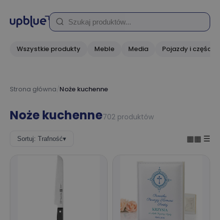
Wszystkie produkty
Meble
Media
Pojazdy i części
Strona główna
/
Noże kuchenne
Noże kuchenne
702 produktów
▦▦
☰
Sortuj: Trafność
▾