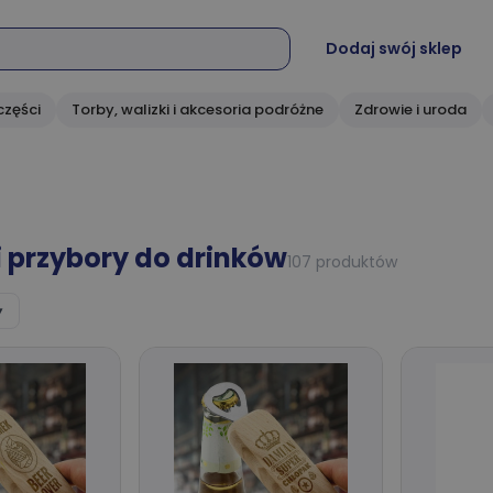
Dodaj swój sklep
części
Torby, walizki i akcesoria podróżne
Zdrowie i uroda
i przybory do drinków
107 produktów
▾