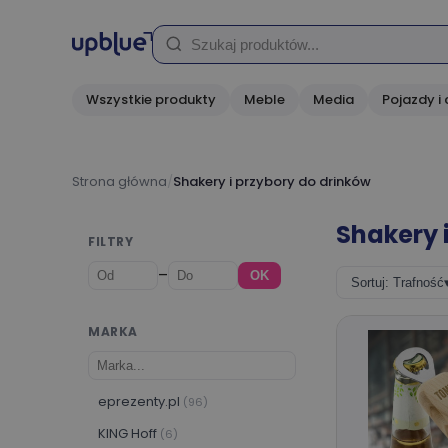
Wszystkie produkty
Meble
Media
Pojazdy i 
Strona główna
/
Shakery i przybory do drinków
Shakery 
FILTRY
–
OK
Sortuj: Trafność
MARKA
eprezenty.pl
(96)
KING Hoff
(6)