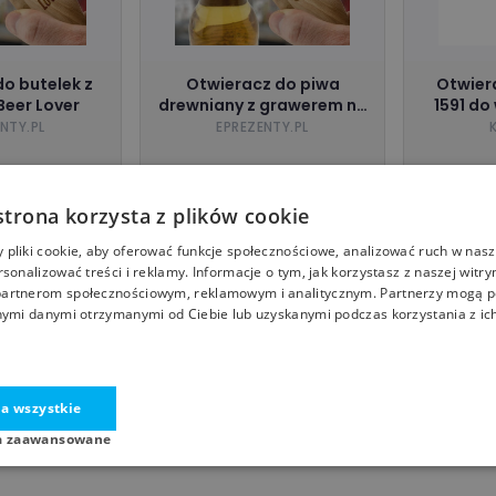
o butelek z
Otwieracz do piwa
Otwiera
Beer Lover
drewniany z grawerem na
1591 do
dzień chłopaka - Król
el
NTY.PL
EPREZENTY.PL
chmielu
strona korzysta z plików cookie
90
46,90
zł
zł
zent.net
eprezenty.pl
pliki cookie, aby oferować funkcje społecznościowe, analizować ruch w nasze
rsonalizować treści i reklamy. Informacje o tym, jak korzystasz z naszej witry
artnerom społecznościowym, reklamowym i analitycznym. Partnerzy mogą p
nymi danymi otrzymanymi od Ciebie lub uzyskanymi podczas korzystania z ich
a wszystkie
a zaawansowane