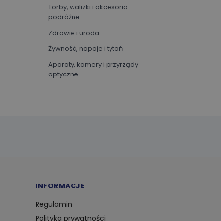
Torby, walizki i akcesoria
podróżne
Zdrowie i uroda
Żywność, napoje i tytoń
Aparaty, kamery i przyrządy
optyczne
Artykuły biurowe
Oprogramowanie
Sprzęt sportowy
Sztuka i rozrywka
Ubrania i akcesoria
Zwierzęta i artykuły dla
zwierząt
INFORMACJE
Biznes i przemysł
Regulamin
Dom i ogród
Polityka prywatności