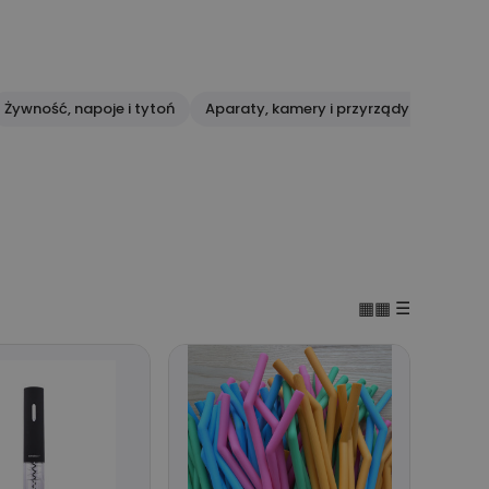
Żywność, napoje i tytoń
Aparaty, kamery i przyrządy optyczne
▦▦
☰