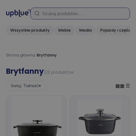
Wszystkie produkty
Meble
Media
Pojazdy i części
Strona główna
/
Brytfanny
Brytfanny
123 produktów
▦▦
☰
Sortuj: Trafność
▾