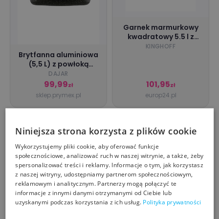
Garnek marmurkowy
kwadratowy 5.5 l z
pokrywką kinghoff kh
KINGHOFF
Brytfanna aluminiowa
1604 in
(5,5 L) z powłoką
ceramiczną i
DAJAR
aromatyzerem
99,99
101,95
zł
zł
Konighoffer
sklep.prymex.pl
europ24.pl
Niniejsza strona korzysta z plików cookie
Wykorzystujemy pliki cookie, aby oferować funkcje
społecznościowe, analizować ruch w naszej witrynie, a także, żeby
spersonalizować treści i reklamy. Informacje o tym, jak korzystasz
z naszej witryny, udostępniamy partnerom społecznościowym,
reklamowym i analitycznym. Partnerzy mogą połączyć te
informacje z innymi danymi otrzymanymi od Ciebie lub
uzyskanymi podczas korzystania z ich usług.
Polityka prywatności
Brytfanna emaliowana
Forma MOLLIS na
z pokrywką Riess Pure
donuty z posypką