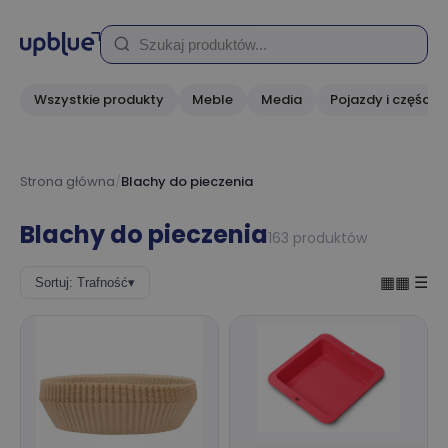
Wszystkie produkty
Meble
Media
Pojazdy i części
Strona główna
/
Blachy do pieczenia
Blachy do pieczenia
163 produktów
▦▦
☰
Sortuj: Trafność
▾