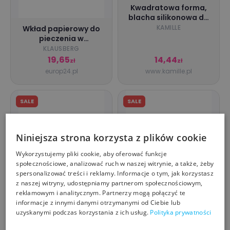
Kwadratowa forma,
blacha silikonowa do
pieczenia
KAMILLE
Wkład papierowy do
pieczenia w
frytkownicy 16 cm
KLAUSBERG
okrągły klausber
19,65
14,44
zł
zł
europ24.pl
www.kamille.pl
SALE
SALE
Niniejsza strona korzysta z plików cookie
Wykorzystujemy pliki cookie, aby oferować funkcje
społecznościowe, analizować ruch w naszej witrynie, a także, żeby
spersonalizować treści i reklamy. Informacje o tym, jak korzystasz
z naszej witryny, udostępniamy partnerom społecznościowym,
Wielofunkcyjna,
Wielofunkcyjna,
reklamowym i analitycznym. Partnerzy mogą połączyć te
emaliowana blacha
emaliowana blacha
informacje z innymi danymi otrzymanymi od Ciebie lub
do piekarnika Riess
do piekarnika Riess
RIESS
RIESS
uzyskanymi podczas korzystania z ich usług.
Polityka prywatności
394,90
394,90
429,00 zł
429,00 zł
zł
zł
kapps-store.pl
http://kapps-store.pl/