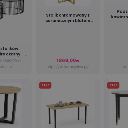
Pods
Stolik chromowany z
kawiarn
ceramicznym blatem
42x59x59cm
stolików
e czarny - 2
enty
1 869,00
1 600,00 zł
ł
zł
eriors.pl
https://dekoracjeirys.pl/
skl
SALE
SALE