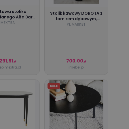
tawa stolika
Stolik kawowy DOROTA z
ianego Alfa Bar
fornirem dębowym,
czarna
MEXTRA
60x40 cm
PL MARKET
291,51
700,00
zł
zł
ep.mextra.pl
imebel.pl
SALE