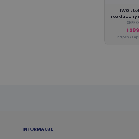
shop.tcogroup.eU
(3)
IWO stół
rozkładany
https://magicznypokoik.pl/
SEPRO
(2)
1 59
https://sep
INFORMACJE