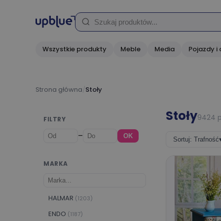
Wszystkie produkty
Meble
Media
Pojazdy i 
Strona główna
/
Stoły
Stoły
9424 
FILTRY
–
OK
Sortuj: Trafność
MARKA
HALMAR
(1203)
ENDO
(1187)