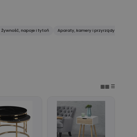
Żywność, napoje i tytoń
Aparaty, kamery i przyrządy optyczne
▦▦
☰