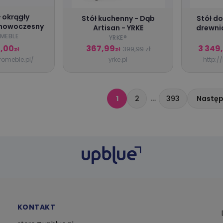
 okrągły
Stół kuchenny - Dąb
Stół do
 nowoczesny
Artisan - YRKE
drewni
MEBLE
cza
YRKE®️
9,00
367,99
3 349
399,99 zł
zł
zł
romeble.pl/
yrke.pl
http:/
…
1
2
393
Następ
KONTAKT