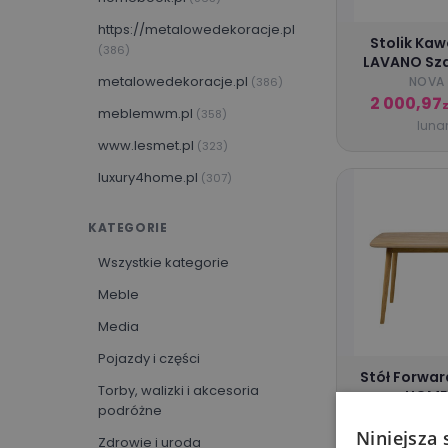
https://metalowedekoracje.pl
Stolik Ka
(386)
LAVANO Sz
metalowedekoracje.pl
NOVA
(386)
2 000,97
z
meblemwm.pl
(358)
lunar
www.lesmet.pl
(323)
luxury4home.pl
(307)
lunares.pl
(272)
KATEGORIE
yrke.pl
(262)
Wszystkie kategorie
meble-bocian.pl
(195)
Meble
eprezenty.pl
(192)
Media
sfmeble.pl
(181)
Pojazdy i części
sfmeble.pl/
(181)
Stół Forwar
Torby, walizki i akcesoria
HOME
sklep.mextra.pl
(155)
podróżne
HOME
https://adconeurope.com/
Niniejsza 
1 59
Zdrowie i uroda