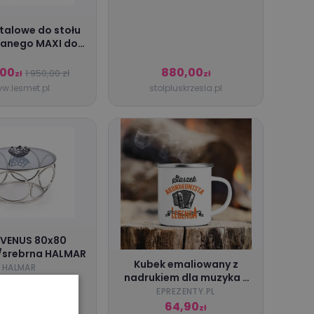
lowe do stołu
danego MAXI do
salonu NOWOŚĆ...,
laża - Biały mat,
,00
880,00
1 950,00 zł
zł
zł
 80x80x2, Termin
w.lesmet.pl
stolpluskrzesla.pl
cji - 25-35 dni
boczych, W
 VENUS 80x80
/srebrna HALMAR
Kubek emaliowany z
HALMAR
nadrukiem dla muzyka -
Akordeonista
EPREZENTY.PL
,10
64,90
899,00 zł
zł
zł