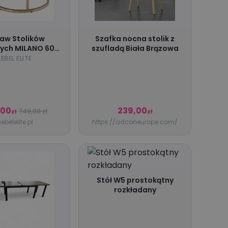
aw Stolików
Szafka nocna stolik z
ych MILANO 60
szufladą Biała Brązowa
0 cm Czarny
EBEL ELITE
/Złoty Glamour
,00
239,00
749,00 zł
zł
zł
ebelelite.pl
https://adconeurope.com/
Stół W5 prostokątny
rozkładany