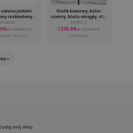
 salonu jadalni
Stolik kawowy, kolor
any rozkładany
czarny, blatu okrągły, styl
rny Nordal
nowoczesny, 90 cm
NORDAL
ROWICO
średnica
,00
1 219,99
4 999,00 zł
1 629,99 zł
zł
zł
/kapps-store.pl/
sfmeble.pl/
na »
Dodaj swój sklep