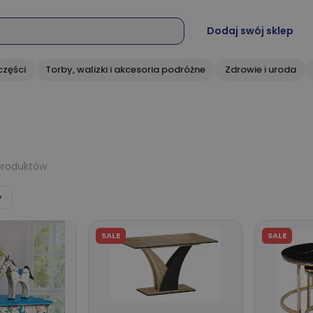
Dodaj swój sklep
części
Torby, walizki i akcesoria podróżne
Zdrowie i uroda
produktów
▾
SALE
SALE