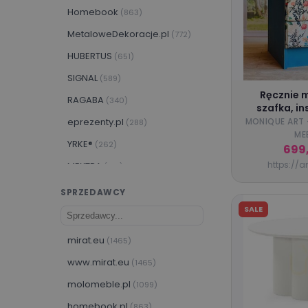
Homebook
(863)
MetaloweDekoracje.pl
(772)
HUBERTUS
(651)
SIGNAL
(589)
Ręcznie 
RAGABA
(340)
szafka, i
ogrodem, 
eprezenty.pl
MONIQUE ART 
(288)
egzem
ME
YRKE®️
(262)
699
https://ar
MEXTRA
(155)
Gallery Direct
(126)
SPRZEDAWCY
Mebel Elite
SALE
(92)
HELVETIA
(90)
mirat.eu
(1465)
Actona
(83)
www.mirat.eu
(1465)
Kave Home
(82)
molomeble.pl
(1099)
homebook.pl
(863)