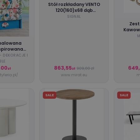
Stół rozkładany VENTO
120(160)x68 dąb
artisan/czarny SIGNAL
SIGNAL
Zest
Kawow
cm/8
M
Marmur
malowana
nspirowana
pojedynczy
- DEKORACJE I
plarz
BLE
,00
863,55
649
909,00 zł
zł
zł
tyferia.pl/
www.mirat.eu
m
SALE
SALE