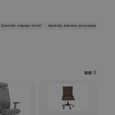
Żywność, napoje i tytoń
Aparaty, kamery i przyrządy optyczne
▦▦
☰