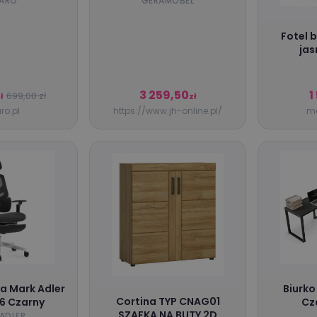
Huzaro Hero
ręcznie, stelaż typu C,
ARO
GERAMÖBEL
White
blat w kształcie litery PC
po prawej stronie, szer. x
Fotel 
gł. 1800 x 800/1000 mm,
jas
kolor biały
3 259,50
1
699,00 zł
ł
zł
ro.pl
https://www.jh-online.pl/
mo
ra Mark Adler
Biurko
Cortina TYP CNAG01
.6 Czarny
Cz
SZAFKA NA BUTY 2D
ADLER