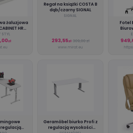
Regał na książki COSTA B
dąb/czarny SIGNAL
SIGNAL
wa żaluzjowa
Fotel
CABINET HRT
Biur
cm biała
ODY
 STYL
NOWY STYL
2,00
293,55
949,
309,00 zł
zł
zł
t.eu
www.mirat.eu
https
amingowe
Geramöbel biurko Profi z
 regulacją
regulacją wysokości