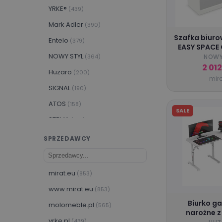
YRKE®️
(439)
Mark Adler
(390)
Szafka biuro
Entelo
(379)
EASY SPACE 
NOWY STYL
2-OH 120
(364)
NOWY
zamykana 
2 01
Huzaro
(200)
mira
SIGNAL
(190)
ATOS
(158)
SALE
STEMA
(140)
Geramöbel
(136)
SPRZEDAWCY
RAGABA
(109)
Topstar®
(93)
mirat.eu
(853)
Framire
(92)
www.mirat.eu
(853)
SITWELL STEIFENSAND
(77)
Biurko g
molomeble.pl
(565)
narożne z
yrke.pl
(439)