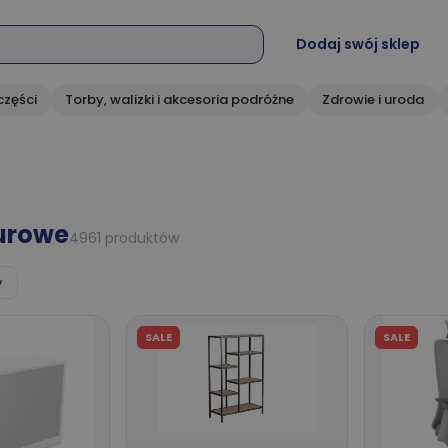
Dodaj swój sklep
części
Torby, walizki i akcesoria podróżne
Zdrowie i uroda
urowe
4961 produktów
▾
SALE
SALE