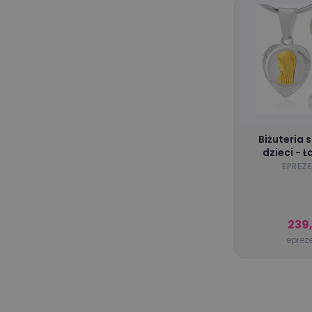
Biżuteria 
dzieci - Ł
medalik sr
EPREZE
grawerem na
dziewczynki 
239
epreze