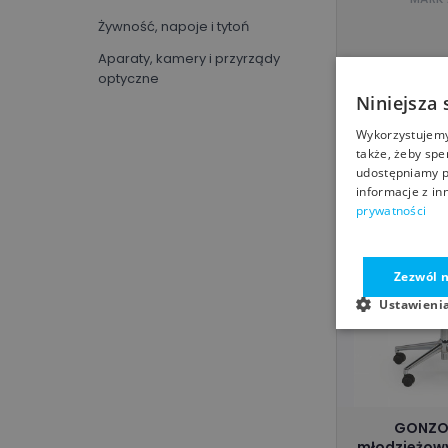
https://marthome.pl/
(54)
Żywność, napoje i tytoń
homebook.pl
(51)
Aparaty, kamery i przyrządy
1 499,00
z
https://vox.pl/
(51)
optyczne
markad
Niniejsza 
https://delagear.pl
(40)
Artykuły biurowe
mebelelite.pl
Wykorzystujemy 
(31)
Oprogramowanie
także, żeby spe
https://www.deltachairs.com/
udostępniamy p
Sprzęt sportowy
(22)
informacje z in
Sztuka i rozrywka
prywatności
dcdpaznokcie.pl
(21)
Ubrania i akcesoria
lunares.pl
(16)
Zwierzęta i artykuły dla
Zezwól n
vilandy.com
(16)
zwierząt
Ustawieni
eprezenty.pl
(14)
Biznes i przemysł
sfmeble.pl
(14)
Dom i ogród
sfmeble.pl/
(14)
Dzieci i niemowlęta
https://adconeurope.com/
Elektronika
GONZO 
(12)
młodzieżowy