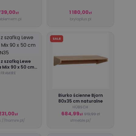
739,00
1 180,00
zł
zł
blemwm.pl
brylaplus.pl
SALE
 z szafką Lewe
Mix 90 x 50 cm
odern N35
FRAMIRE
Biurko ścienne Bjorn
80x35 cm naturalne
HÜBSCH
231,00
684,99
919,99 zł
zł
zł
s://framire.pl/
sfmeble.pl/