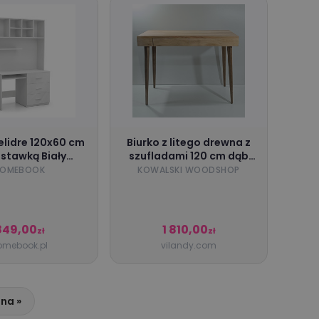
elidre 120x60 cm
Biurko z litego drewna z
stawką Biały
szufladami 120 cm dąb
OMEBOOK
olejowany biały do biura
OMEBOOK
KOWALSKI WOODSHOP
salonu - Kolekcja Dzisiaj
849,00
1 810,00
zł
zł
omebook.pl
vilandy.com
na »