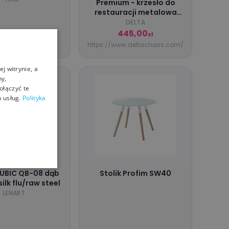
Premium - krzesło do
restauracji metalowa
rama naturalny buk ROMA
DELTA
X
 099,99
445,00
zł
zł
yrke.pl
https://www.deltachairs.com/
j witrynie, a
ny,
ołączyć te
 usług.
Polityka
QUBIC QB-08 dąb
Stolik Profim SW40
ilk flu/raw steel
LENART