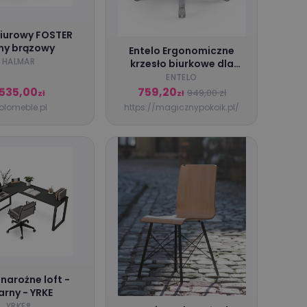
biurowy FOSTER
ny brązowy
Entelo Ergonomiczne
HALMAR
krzesło biurkowe dla
dzieci Duo niebieskie
ENTELO
szara podstawa
 535,00
759,20
949,00 zł
zł
zł
lomeble.pl
https://magicznypokoik.pl/
 narożne loft -
arny - YRKE
YRKE®️