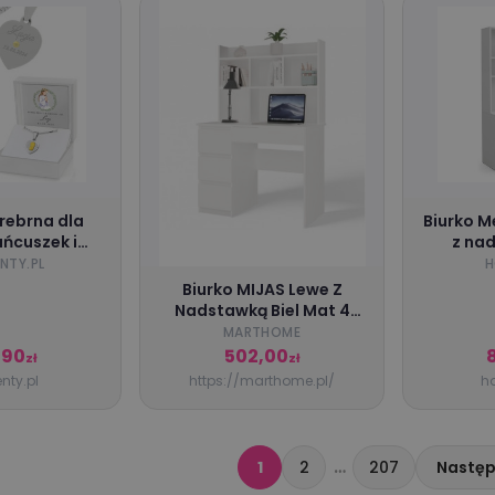
srebrna dla
Biurko M
ańcuszek i
z nad
ebrny 925 z
H
NTY.PL
H
 komunię dla
Biurko MIJAS Lewe Z
- Matka Boża
Nadstawką Biel Mat 4
Szuflady 4 Półki Do Biura
MARTHOME
Pokoju
,90
502,00
zł
zł
nty.pl
https://marthome.pl/
h
…
1
2
207
Następ