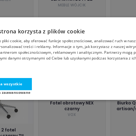
MEBLE WÓJCIK
949,00
2
1 999,00 zł
ł
zł
ler.pl
pademeble.pl
strona korzysta z plików cookie
pliki cookie, aby oferować funkcje społecznościowe, analizować ruch w nasze
SALE
rsonalizować treści i reklamy. Informacje o tym, jak korzystasz z naszej witry
artnerom społecznościowym, reklamowym i analitycznym. Partnerzy mogą p
nymi danymi otrzymanymi od Ciebie lub uzyskanymi podczas korzystania z ich
a wszystkie
a zaawansowane
Fotel obrotowy NEX
Biurko 
czarny
artisan/s
VOX
2 fotel
 czarny TILT