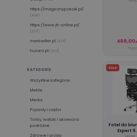
wysokości 
HUZ
7.3 
https://magicznypokoik.pl/
(408)
https://www.jh-online.pl/
(333)
469,00
markadler.pl
(324)
z
huza
huzaro.pl
(204)
pademeble.pl
(110)
SALE
KATEGORIE
https://framire.pl/
(92)
luxury4home.pl
Wszystkie kategorie
(71)
tulano.pl
Meble
(67)
domowanie.pl
Media
(65)
meble-bocian.pl
Pojazdy i części
(60)
meblemwm.pl
Torby, walizki i akcesoria
(59)
Fotel do biu
podróżne
brylaplus.pl
(55)
Expert 9
Zdrowie i uroda
MARK 