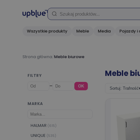
Wszystkie produkty
Meble
Media
Pojazdy i 
Strona główna
/
Meble biurowe
Meble bi
FILTRY
–
OK
Sortuj: Trafność
MARKA
HALMAR
(615)
UNIQUE
(535)