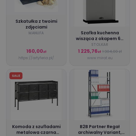
Szkatułka z twoimi
zdjęciami
Szafka kuchenna
MANUFA
wisząca z okapem 60
ADELE W60 SLIM/88 P/L
STOLKAR
szary mat/czarna
160,00
1 225,76
1 304,00 zł
zł
zł
STOLKAR
https://artyferia.pl/
www.mirat.eu
SALE
Komoda z szufladami
B2B Partner Regał
metalowa czarna
archiwalny Variant,