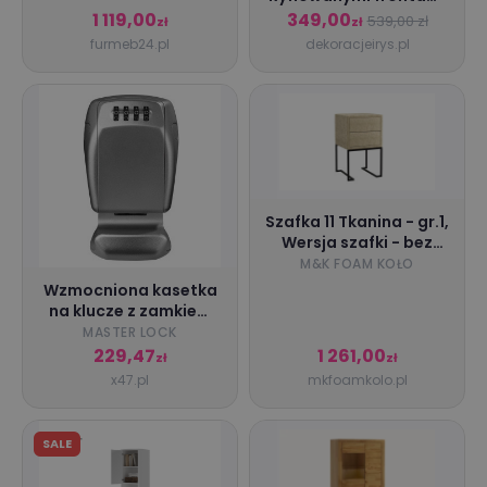
złote uchwyty 90 cm
1 119,00
349,00
539,00 zł
zł
zł
furmeb24.pl
dekoracjeirys.pl
Szafka 11 Tkanina - gr.1,
Wersja szafki - bez
szyby
M&K FOAM KOŁO
Wzmocniona kasetka
na klucze z zamkiem
szyfrowym 5415EURD
MASTER LOCK
229,47
1 261,00
zł
zł
x47.pl
mkfoamkolo.pl
SALE