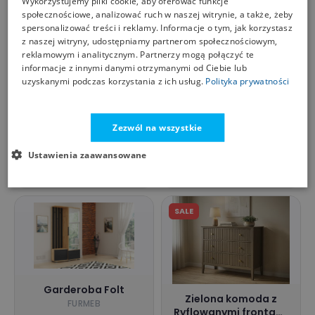
Wykorzystujemy pliki cookie, aby oferować funkcje
społecznościowe, analizować ruch w naszej witrynie, a także, żeby
spersonalizować treści i reklamy. Informacje o tym, jak korzystasz
z naszej witryny, udostępniamy partnerom społecznościowym,
reklamowym i analitycznym. Partnerzy mogą połączyć te
informacje z innymi danymi otrzymanymi od Ciebie lub
uzyskanymi podczas korzystania z ich usług.
Polityka prywatności
Komoda Typ 49 Faro
Dekort Naturalny
Komoda wysoka
DEKORT
TOLEDO 2D 122 biała
Zezwól na wszystkie
połysk HELVETIA
HELVETIA
1 445,00
5 716,79
6 351,99 zł
Ustawienia zaawansowane
zł
zł
mirat.eu
https://i-meble.eu
SALE
Garderoba Folt
Zielona komoda z
FURMEB
Ryflowanymi frontami