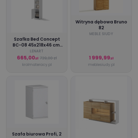
Witryna dębowa Bruno
82
MEBLE SIUDY
Szafka Bed Concept
BC-08 45x218x46 cm,
Biały szafka Lenart,
LENART
szafka bed concept,
665,00
1 999,99
739,00 zł
zł
zł
szafka do
krolmateracy.pl
meblesiudy.pl
półkotapczanu,
półkotapczany lenart,
meble lenart, meble
bed concept
Szafa biurowa Profi, 2