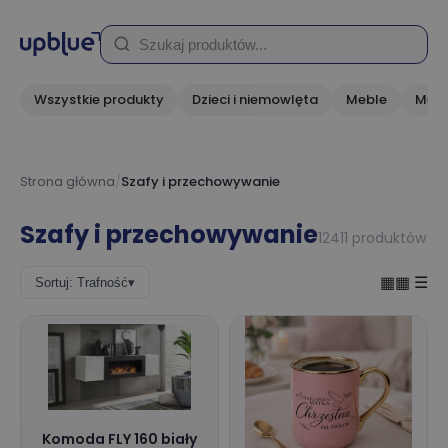
Wszystkie produkty
Dzieci i niemowlęta
Meble
Medi
Strona główna
/
Szafy i przechowywanie
Szafy i przechowywanie
12411 produktów
▦▦
☰
Sortuj: Trafność
▾
Komoda FLY 160 biały