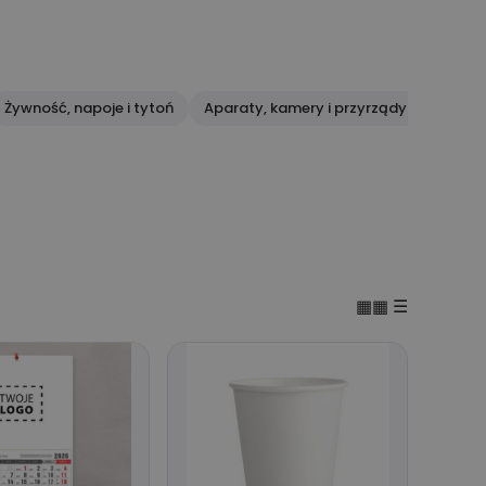
Żywność, napoje i tytoń
Aparaty, kamery i przyrządy optyczne
▦▦
☰