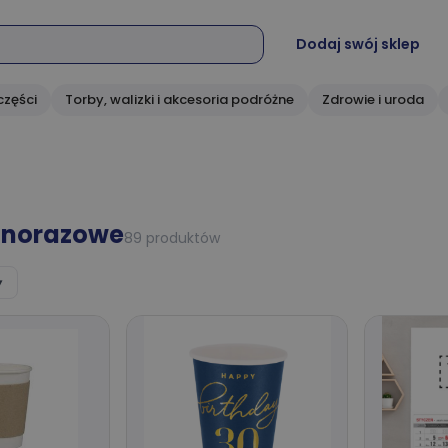
Dodaj swój sklep
części
Torby, walizki i akcesoria podróżne
Zdrowie i uroda
dnorazowe
89 produktów
▾