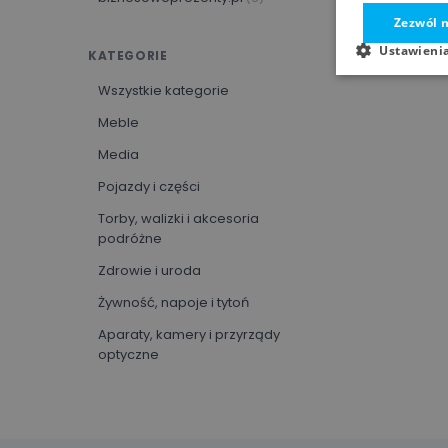
Zezwól n
Ustawieni
KATEGORIE
Wszystkie kategorie
Meble
Media
Pojazdy i części
Torby, walizki i akcesoria
podróżne
Zdrowie i uroda
Żywność, napoje i tytoń
Aparaty, kamery i przyrządy
optyczne
Artykuły biurowe
Oprogramowanie