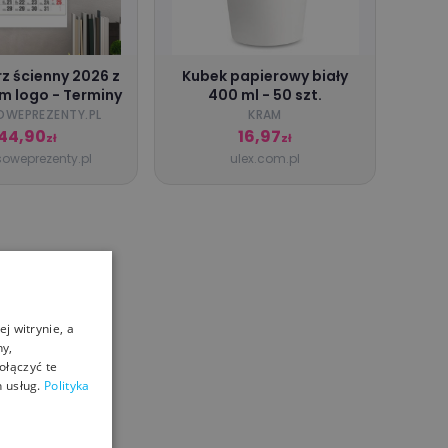
z ścienny 2026 z
Kubek papierowy biały
m logo - Terminy
400 ml - 50 szt.
OWEPREZENTY.PL
KRAM
44,90
16,97
zł
zł
soweprezenty.pl
ulex.com.pl
j witrynie, a
ny,
ołączyć te
 usług.
Polityka