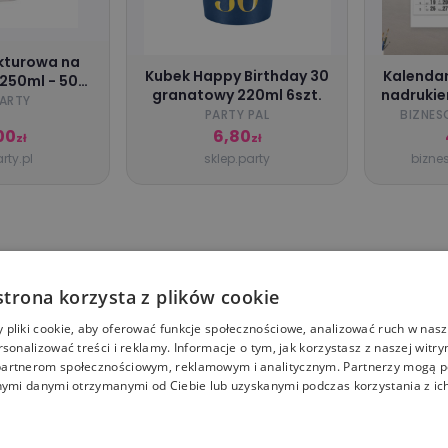
kturowa na
Kubek Happy Birthday 30
Kalendar
250ml - 50
granatowy 220ml 6szt.
nadrukie
tuk
ARTY
PARTY PAL
BIZNES
00
6,80
zł
zł
rty.pl
sklep.party
bizne
strona korzysta z plików cookie
pliki cookie, aby oferować funkcje społecznościowe, analizować ruch w nasze
rsonalizować treści i reklamy. Informacje o tym, jak korzystasz z naszej witry
artnerom społecznościowym, reklamowym i analitycznym. Partnerzy mogą p
nymi danymi otrzymanymi od Ciebie lub uzyskanymi podczas korzystania z ich