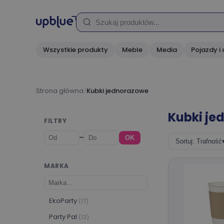
Wszystkie produkty
Meble
Media
Pojazdy i 
Strona główna
/
Kubki jednorazowe
Kubki je
FILTRY
–
OK
Sortuj: Trafność
MARKA
EkoParty
(17)
Party Pal
(12)