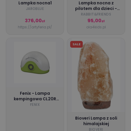
Lampka nocna1
Lampka nocna z
pilotem dla dzieci -
JAROBLUE
Miś duży niebieski z
RABBIT&FRIENDS
pilotem - Animal Lamp
376,00
95,00
zł
zł
Rabbit&Friends
https://artyferia.pl/
ola4kids.pl
SALE
Fenix - Lampa
kempingowa CL20R
V2.0 - 300 lm - Zielona
FENIX
- CL20R V2.0 green
Bioveri Lampa z soli
himalajskiej
BIOVERI