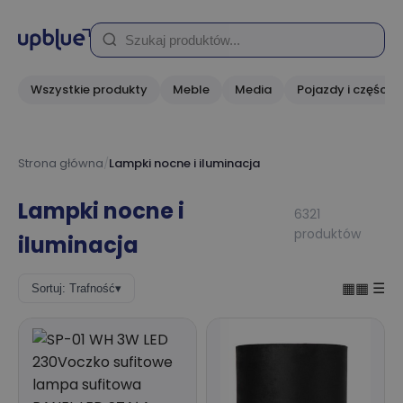
Wszystkie produkty
Meble
Media
Pojazdy i części
Strona główna
/
Lampki nocne i iluminacja
Lampki nocne i
6321
produktów
iluminacja
▦▦
☰
Sortuj: Trafność
▾