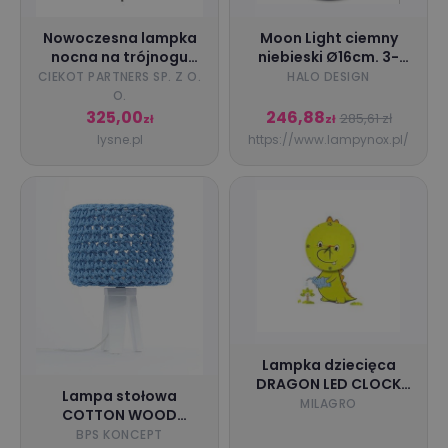
Nowoczesna lampka
Moon Light ciemny
nocna na trójnogu
niebieski Ø16cm. 3-
SOVETO
step dim 2,7W 3000K
CIEKOT PARTNERS SP. Z O.
HALO DESIGN
Lampka stołowa z
O.
akumulatorem
325,00
246,88
285,61 zł
zł
zł
lysne.pl
https://www.lampynox.pl/
Lampka dziecięca
DRAGON LED CLOCK
Lampa stołowa
0,6W LED
MILAGRO
COTTON WOOD
niebieska
BPS KONCEPT