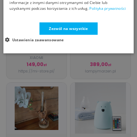
informacje z innymi danymi otrzymanymi od Ciebie lub
uzyskanymi podczas korzystania z ich usług.
Polityka prywatności
Zezwól na wszystkie
Ustawienia zaawansowane
Lampka Nocna
TK-LIGHTING
Kolorowa RGBW
Xiaomi Mi Bedside
XIAOMI
Lamp 2
149,00
389,00
zł
zł
https://mi-store.pl/
lampymarzen.pl