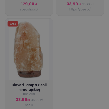
179,00
33,99
35,99 zł
zł
zł
specshop.pl
https://bee.pl/
SALE
Bioveri Lampa z soli
himalajskiej
BIOVERI
33,99
35,99 zł
zł
bee.pl