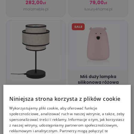
282,00
79,00
zł
zł
molomeble.pl
luxury4home.pl
SALE
Miś duży lampka
silikonowa różowa
Lampka nocna
RABBIT&FRIENDS
stołowa gabinetowa
Niniejsza strona korzysta z plików cookie
BOHO juta
SOLAR
171,00
90,99
95,69 zł
zł
zł
Wykorzystujemy pliki cookie, aby oferować funkcje
riske.pl
https://www.taniaksiazka.pl/
społecznościowe, analizować ruch w naszej witrynie, a także, żeby
spersonalizować treści i reklamy. Informacje o tym, jak korzystasz
z naszej witryny, udostępniamy partnerom społecznościowym,
reklamowym i analitycznym. Partnerzy mogą połączyć te