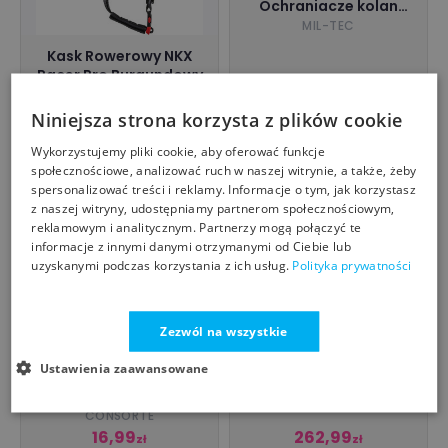
Ochraniacze kolan
Delta - Czarny -
MIL-TEC
16231102
Kask Rowerowy NKX
Racer Pro Burgundowy
NKX
199,00
69,00
Niniejsza strona korzysta z plików cookie
299,00 zł
zł
zł
miejskiesporty.pl
specshop.pl
Wykorzystujemy pliki cookie, aby oferować funkcje
społecznościowe, analizować ruch w naszej witrynie, a także, żeby
spersonalizować treści i reklamy. Informacje o tym, jak korzystasz
z naszej witryny, udostępniamy partnerom społecznościowym,
reklamowym i analitycznym. Partnerzy mogą połączyć te
informacje z innymi danymi otrzymanymi od Ciebie lub
uzyskanymi podczas korzystania z ich usług.
Polityka prywatności
STIHL Protect MS –
naramiennik
Zezwól na wszystkie
antyprzecięciowy kl. 1
STIHL
Ustawienia zaawansowane
Nakolanniki
kompozytowe KOBRA -
ochrona kolan
CONSORTE
16,99
262,99
zł
zł