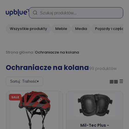
Wszystkie produkty
Meble
Media
Pojazdy i części
Strona główna
/
Ochraniacze na kolana
Ochraniacze na kolana
99 produktów
▦▦
☰
Sortuj: Trafność
▾
SALE
Mil-Tec Plus -