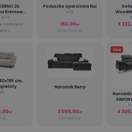
DERNO 2S
Poduszka oparciowa Nui
Sofa
a Kremowa
WoodMa
VOX
zesna
dre
 ELITE
brązow
160,00
5 322
3 699,00 zł
ł
zł
lite.pl
https://vox.pl/
SALE
40x195 cm,
opielaty
Narożnik Berry
BRI
Narożnik
SIMON 
prawy/le
P
9,00
3 099,00
4 300
zł
zł
i.pl
furmeb24.pl