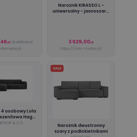
Narożnik KIRASSO L -
uniwersalny - jasnoszary,
sztruks
,46
3 529,00
12 405,01 zł
zł
zł
demeble.pl
https://mks-meble.pl/
SALE
 4 osobowy Lola
 szenilowa Haga
 & Co : Wybierz
NDSOR & CO
Narożnik dwustronny
arożnika - Strona
szary z podłokietnikami
Wybierz tkaninę