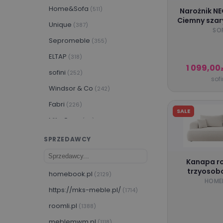
Home&Sofa
(511)
Narożnik NE
Ciemny szar
Unique
(387)
SOF
Sepromeble
(355)
ELTAP
(318)
1 099,00
z
sofini
(252)
sofi
Windsor & Co
(242)
Fabri
(226)
SALE
Milo Casa
(141)
VOX
(123)
SPRZEDAWCY
Piaski
(118)
Kanapa r
LASKI_MEBLE
(106)
trzyosob
homebook.pl
(2129)
pojemniki
HOME
PIASKI Meble
(102)
boucle W
https://mks-meble.pl/
(1714)
M&K Foam KOŁO
(101)
roomli.pl
(1388)
meblemwm.pl
(1118)