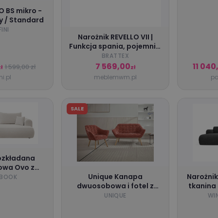
O BS mikro -
y / Standard
INI
Narożnik REVELLO VII |
Funkcja spania, pojemnik,
regulowane zagłówki i
BRATTEX
oparcia | Kolor do wyboru
7 569,00
11 040
1 599,00 zł
ł
zł
ni.pl
meblemwm.pl
pa
SALE
ozkładana
owa Ovo z
em kremowa
Unique Kanapa
Narożnik
BOOK
yprzedaż
dwuosobowa i fotel z
tkanina
tkaniny teksturowanej w
Windsor
UNIQUE
WI
kolorze terakoty CASERTA
stronę n
lewa, 