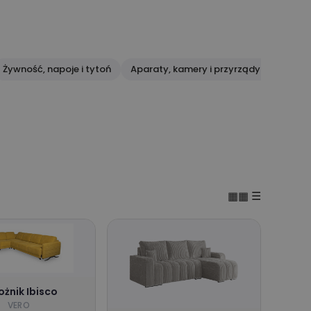
Żywność, napoje i tytoń
Aparaty, kamery i przyrządy optyczne
▦▦
☰
ożnik Ibisco
VERO