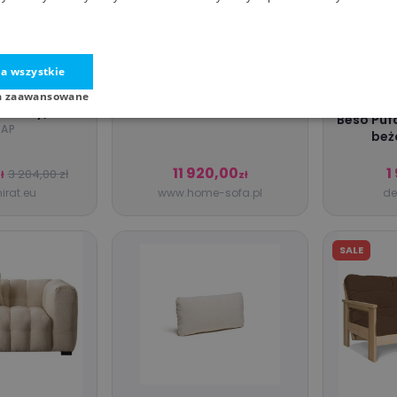
a wszystkie
Skórzana Kanapa Matera
unkcją spania
a zaawansowane
HOME&SOFA
fitowy/biały
Beso Pufa
ELTAP
TAP
beż
11 920,00
1
3 204,00 zł
ł
zł
rat.eu
www.home-sofa.pl
de
SALE