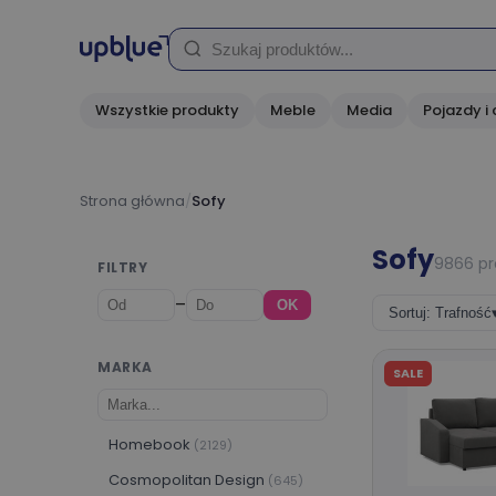
Wszystkie produkty
Meble
Media
Pojazdy i 
Strona główna
/
Sofy
Sofy
9866 p
FILTRY
–
OK
Sortuj: Trafność
MARKA
SALE
Homebook
(2129)
Cosmopolitan Design
(645)