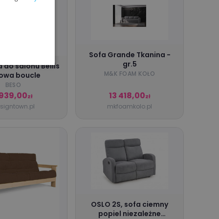
Sofa Grande Tkanina -
gr.5
 do salonu Bellis
M&K FOAM KOŁO
owa boucle
BESO
 939,00
13 418,00
zł
zł
signtown.pl
mkfoamkolo.pl
OSLO 2S, sofa ciemny
popiel niezależne