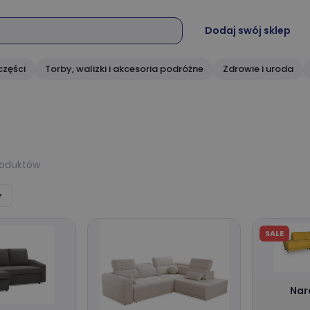
Dodaj swój sklep
części
Torby, walizki i akcesoria podróżne
Zdrowie i uroda
roduktów
▾
SALE
Nar