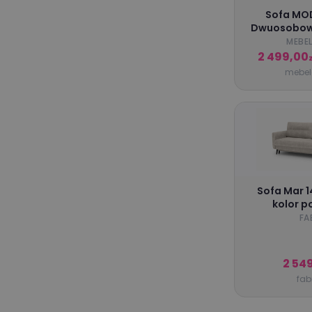
Gry i zabawki
Sofa MO
Sprzęt
Dwuosobow
Nowoc
MEBEL
2 499,00
z
mebele
Sofa Mar 1
kolor p
FA
2 54
fabr