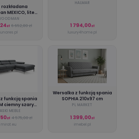
rozkładanie, podnóżki, 2
HALMAR
 rozkładana
osobowa
n MEXICO, lite
wno bukowe,
WOODMAN
a, SKU 100620
,24
1 794,00
6 652,80 zł
zł
zł
lunares.pl
luxury4home.pl
Wersalka z funkcją spania
SOPHIA 210x97 cm
 z funkcją spania
M ciemny szary
PL MARKET
wy PIASKI Meble
IASKI MEBLE
,50
1 399,00
4 575,00 zł
zł
zł
mirat.eu
imebel.pl