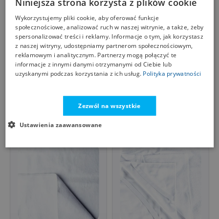
Niniejsza strona korzysta z plików cookie
Wykorzystujemy pliki cookie, aby oferować funkcje
społecznościowe, analizować ruch w naszej witrynie, a także, żeby
spersonalizować treści i reklamy. Informacje o tym, jak korzystasz
z naszej witryny, udostępniamy partnerom społecznościowym,
reklamowym i analitycznym. Partnerzy mogą połączyć te
informacje z innymi danymi otrzymanymi od Ciebie lub
uzyskanymi podczas korzystania z ich usług.
Polityka prywatności
Ochraniacz na
Pokrowiec na materac
materac Joie Kubbie
TENCEL 160x200
Sleep Wodoodporny
HARMOONY
JANPOL
JANPOL
Zezwól na wszystkie
do dostawki
549,00
84,99
zł
zł
Oddychający Podkład
mirat.eu
manufakturamateracy.pl
Ustawienia zaawansowane
higieniczny Mata
Nieprzemakalny
Nakładka
Manufaktura
Materacy