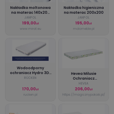
Nakładka moltonowa
Nakładka higieniczna
na materac 140x200
na materac 200x200
JANPOL
JANPOL
JANPOL
199,00
195,00
zł
zł
www.mirat.eu
molomeble.pl
Wodoodporny
ochraniacz Hydro 3D :
Hevea Milusie
Rozmiar - 180x80
RÜCKEN
Ochraniacz
wodoodporny 2w1
HEVEA
180x90
170,00
206,00
zł
zł
rucken.pl
https://magicznypokoik.pl/