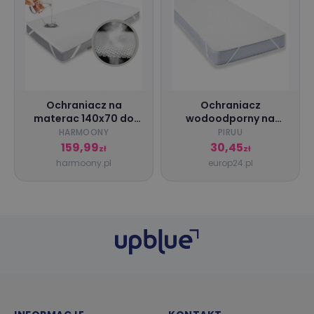
Ochraniacz na
Ochraniacz
materac 140x70 do
wodoodporny na
Łóżeczka Oddychający
materac 120x200
HARMOONY
PIRUU
Wodoodporny
podkład
159,99
30,45
zł
zł
harmoony.pl
europ24.pl