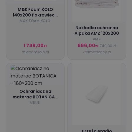
M&K Foam KOŁO
140x200 Pokrowiec -
Aloe Vera Lux
M&K FOAM KOŁO
Nakładka ochronna
Alpaka AMZ 120x200
AMZ
1 749,00
666,00
740,00 zł
zł
zł
mkfoamkolo.pl
krolmateracy.pl
Ochraniacz na
materac BOTANICA -
180×200 cm
MILULI
Prześcieradło