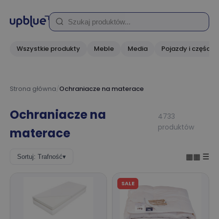
Wszystkie produkty
Meble
Media
Pojazdy i części
Strona główna
/
Ochraniacze na materace
Ochraniacze na
4733
produktów
materace
▦▦
☰
Sortuj: Trafność
▾
SALE