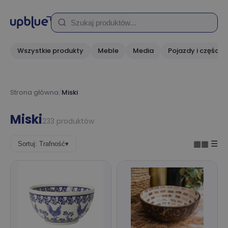
Wszystkie produkty
Meble
Media
Pojazdy i części
Strona główna
/
Miski
Miski
233 produktów
▦▦
☰
Sortuj: Trafność
▾