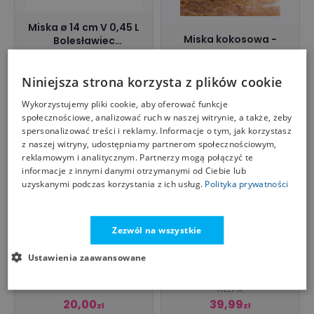
Miska ø 14 cm V 0,45 L
Miska kokosowa -
Bolesławiec
pasy
gu971dek1149
ZAKŁADY CERAMICZNE
EKOPARTY
BOLESŁAWIEC SP. Z O.O.
Niniejsza strona korzysta z plików cookie
92,90
59,00
zł
zł
e-manufaktura.pl
ekoparty.pl
Wykorzystujemy pliki cookie, aby oferować funkcje
społecznościowe, analizować ruch w naszej witrynie, a także, żeby
spersonalizować treści i reklamy. Informacje o tym, jak korzystasz
z naszej witryny, udostępniamy partnerom społecznościowym,
reklamowym i analitycznym. Partnerzy mogą połączyć te
informacje z innymi danymi otrzymanymi od Ciebie lub
uzyskanymi podczas korzystania z ich usług.
Polityka prywatności
Zezwól na wszystkie
Miska SYLIA biała z
Ustawienia zaawansowane
Miska śniadaniowa
ornamentem 15 cm
Borsuk
HOMLA
HELPA
20,00
39,99
zł
zł