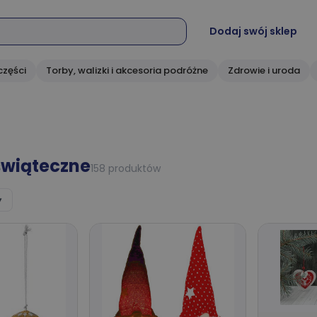
Dodaj swój sklep
części
Torby, walizki i akcesoria podróżne
Zdrowie i uroda
świąteczne
158 produktów
▾