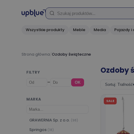
Wszystkie produkty
Meble
Media
Pojazdy i 
Strona główna
/
Ozdoby świąteczne
Ozdoby 
FILTRY
–
OK
Sortuj: Trafność
MARKA
SALE
GRAWERNIA Sp. z o.o.
(98)
Springos
(18)