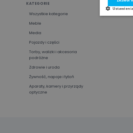
Zezwól n
KATEGORIE
Ustawieni
Wszystkie kategorie
Meble
Media
Pojazdy i części
Torby, walizki i akcesoria
podróżne
Zdrowie i uroda
Żywność, napoje i tytoń
Aparaty, kamery i przyrządy
optyczne
Artykuły biurowe
Oprogramowanie
Sprzęt sportowy
Sztuka i rozrywka