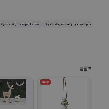
Żywność, napoje i tytoń
Aparaty, kamery i przyrządy optyczne
▦▦
☰
SALE