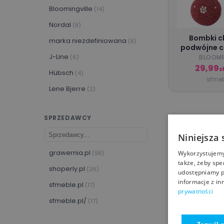
Bloomingville
(14)
Nordal
(8)
Bombki c
marka niezdefiniowana
(8)
podwójne c
J-Line
c
(6)
BLOOMI
29,99
z
Hübsch
(4)
sfmeb
Lene Bjerre
(2)
SPRZEDAWCY
Niniejsza 
grawernia.pl
Wykorzystujemy 
(98)
także, żeby spe
shoperly.pl
(26)
udostępniamy p
informacje z in
sfmeble.pl
(17)
prywatności
sfmeble.pl/
(17)