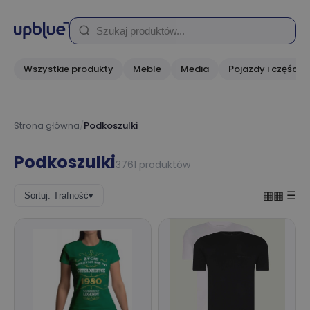
Wszystkie produkty
Meble
Media
Pojazdy i części
Strona główna
/
Podkoszulki
Podkoszulki
3761 produktów
▦▦
☰
Sortuj: Trafność
▾