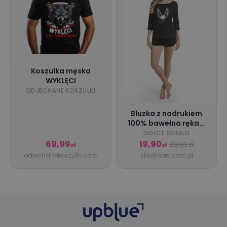
Koszulka męska
WYKLĘCI
ODJECHANE KOSZULKI
Bluzka z nadrukiem
100% bawełna rękaw
3/4 SKY czarna - Dolce
DOLCE SONNO
Sonno
69,99
19,90
29,90 zł
zł
zł
odjechanekoszulki.com
slodkisen.com.pl