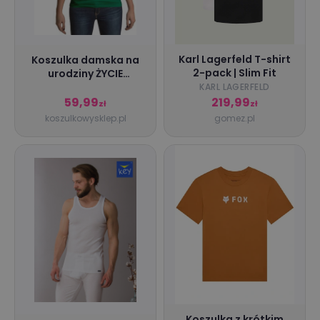
Karl Lagerfeld T-shirt
Koszulka damska na
2-pack | Slim Fit
urodziny ŻYCIE
ZACZYNA SIĘ PO 40
KARL LAGERFELD
NARODZINY LEGENDY
59,99
219,99
zł
zł
Zielony
koszulkowysklep.pl
gomez.pl
Koszulka z krótkim