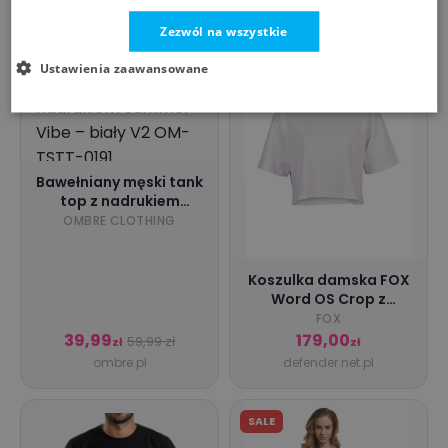
Zezwól na wszystkie
SALE
Ustawienia zaawansowane
Bawełniany męski tank
top z nadrukiem
Summer Vibe – biały
OMBRE CLOTHING
V2 OM-TSTT-0191
Koszulka damska FOX
Word OS Crop z
krótkim rękawem biała
FOX
39,99
179,00
59,99 zł
zł
zł
ombre.pl
defender.net.pl
SALE