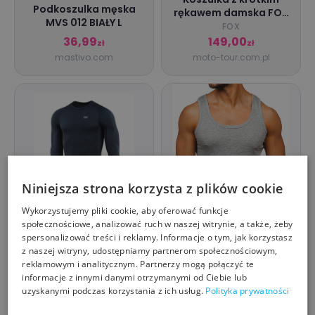
Podkoszulka męska
rękawem damska FOX
MVS 012 BIAŁY L
Absolute brązowa
FOX
36,99
149,00
zł
zł
mastivo.com
moto-tour.com.pl
Niniejsza strona korzysta z plików cookie
Wykorzystujemy pliki cookie, aby oferować funkcje
M-Tac - Koszulka
społecznościowe, analizować ruch w naszej witrynie, a także, żeby
termiczna Level I
spersonalizować treści i reklamy. Informacje o tym, jak korzystasz
Polartec - Dark Navy
M-TAC
z naszej witryny, udostępniamy partnerom społecznościowym,
Podkoszulek męski
Blue - 70032015
reklamowym i analitycznym. Partnerzy mogą połączyć te
bawełniany basic
informacje z innymi danymi otrzymanymi od Ciebie lub
szary Denley Severino
ROCK HARD
uzyskanymi podczas korzystania z ich usług.
Polityka prywatności
201,00
29,99
zł
zł
specshop.pl
denley.pl