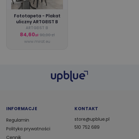
Fototapeta - Plakat
uliczny ARTGEIST B
ARTGEIST B
84,60
90,00 zł
zł
www.mirat.eu
INFORMACJE
KONTAKT
store@upblue.pl
Regulamin
510 752 689
Polityka prywatności
Cennik