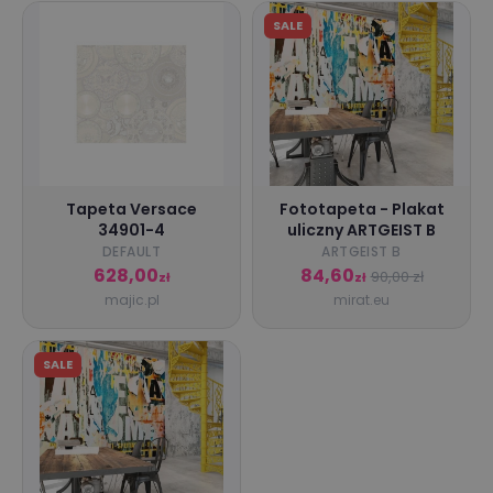
SALE
Tapeta Versace
Fototapeta - Plakat
34901-4
uliczny ARTGEIST B
DEFAULT
ARTGEIST B
628,00
84,60
90,00 zł
zł
zł
majic.pl
mirat.eu
SALE