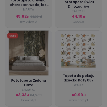
Fototapeta drewno,
Fototapeta Świat
charakter, woda, las,
Dinozaurów
liść
MARIYA
TAPPY.PL
45,82
44,10
83,30 zł
zł
zł
myloview.pl
tappy.pl
SALE
Tapeta do pokoju
dziecka Koty 087
Fototapeta Zielona
Oaza
WALLY
LAMURAL
43,33
40,99
64,67 zł
zł
zł
lamural.pl
wally.com.pl