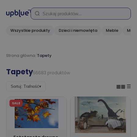
Wszystkie produkty
Dzieci i niemowlęta
Meble
Medi
Strona główna
/
Tapety
Tapety
56683 produktów
▦▦
☰
Sortuj: Trafność
▾
SALE