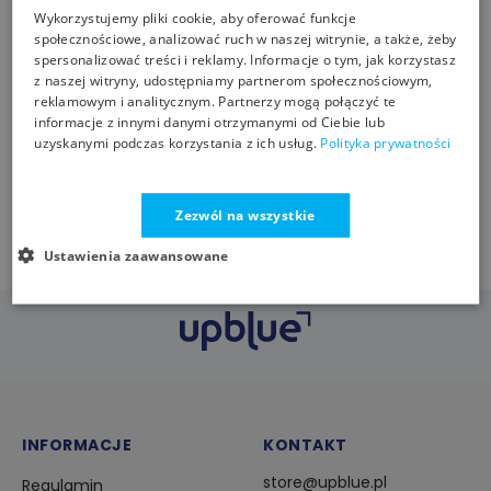
Wykorzystujemy pliki cookie, aby oferować funkcje
społecznościowe, analizować ruch w naszej witrynie, a także, żeby
spersonalizować treści i reklamy. Informacje o tym, jak korzystasz
Skarpety 111 Endurance
z naszej witryny, udostępniamy partnerom społecznościowym,
111 BY KEGEL-BŁAŻUSIAK
reklamowym i analitycznym. Partnerzy mogą połączyć te
informacje z innymi danymi otrzymanymi od Ciebie lub
Kalesony męskie
uzyskanymi podczas korzystania z ich usług.
Polityka prywatności
bawełniane MXL 012
CZARNY L
28,00
67,90
zł
zł
bestwear.pl
mastivo.com
Zezwól na wszystkie
Ustawienia zaawansowane
INFORMACJE
KONTAKT
store@upblue.pl
Regulamin