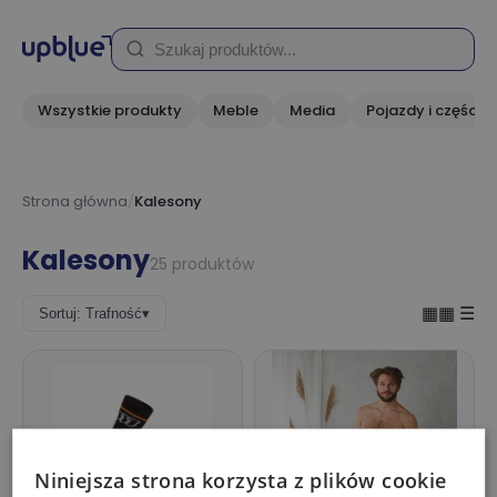
Wszystkie produkty
Meble
Media
Pojazdy i części
Strona główna
/
Kalesony
Kalesony
25 produktów
▦▦
☰
Sortuj: Trafność
▾
Niniejsza strona korzysta z plików cookie