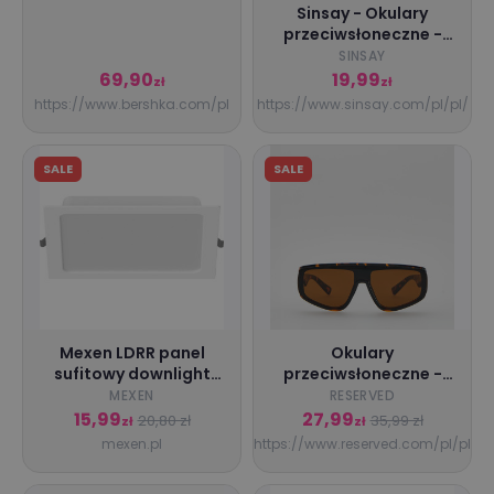
Mężczyzna Czarny
Sinsay - Okulary
przeciwsłoneczne -
Złoty - damski -
SINSAY
5775K-GLD
69,90
19,99
zł
zł
https://www.bershka.com/pl
https://www.sinsay.com/pl/pl/
SALE
SALE
Mexen LDRR panel
Okulary
sufitowy downlight
przeciwsłoneczne -
LED wpuszczany 22 x
ONE SIZE - czarny -
MEXEN
RESERVED
22 cm, 18W, Neutralna
damska - Reserved -
15,99
27,99
20,80 zł
35,99 zł
zł
zł
- 4000K, 1980 lm, biały
763KD-99X
mexen.pl
https://www.reserved.com/pl/pl
- L211-022-1840-20