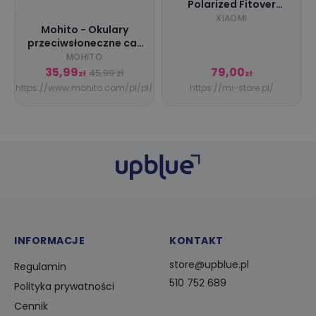
Polarized Fitover
Sunglasses
XIAOMI
Mohito - Okulary
przeciwsłoneczne cat
eye - czarny -
MOHITO
35,99
79,00
45,99 zł
zł
zł
https://www.mohito.com/pl/pl/
https://mi-store.pl/
INFORMACJE
KONTAKT
store@upblue.pl
Regulamin
510 752 689
Polityka prywatności
Cennik