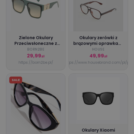
Zielone Okulary
Okulary zerówki z
Przeciwsłoneczne z
brązowymi oprawkami
Filtrem UV z Szeroką
- House -
BORN2BE
HOUSE
Oprawką w Panterkę
ciemnobrązowy -
29,99
49,99
zł
zł
Grirena, zielony,
703LS-89X
https://born2be.pl/
https://www.housebrand.com/pl/pl/
Born2be, damski, letni,
rozmiar ONE SIZE
SALE
Okulary Xiaomi