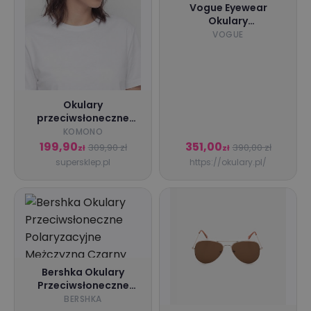
Vogue Eyewear
Okulary
Przeciwsłoneczne
VOGUE
Damskie Vo5374s
W44/11-55
Okulary
przeciwsłoneczne
Komono Gwen
KOMONO
brązowy (bronze
199,90
351,00
309,90 zł
390,00 zł
zł
zł
bobcat)
supersklep.pl
https://okulary.pl/
Bershka Okulary
Przeciwsłoneczne
Polaryzacyjne
BERSHKA