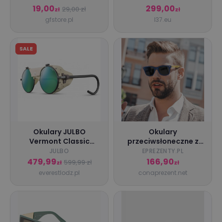
brązowy/złoty, biały
19,00
299,00
29,00 zł
zł
zł
mosiądz/poliwęglan
gfstore.pl
l37.eu
SALE
Okulary JULBO
Okulary
Vermont Classic
przeciwsłoneczne z
Spectron 3CF
grawerem w etui -
JULBO
EPREZENTY.PL
noir/marron
Przystojniacha
479,99
166,90
599,99 zł
zł
zł
everestlodz.pl
conaprezent.net