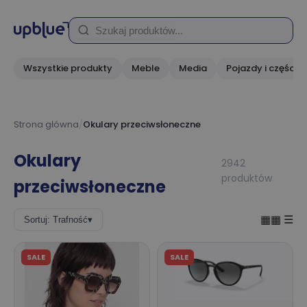
Wszystkie produkty
Meble
Media
Pojazdy i części
Strona główna
/
Okulary przeciwsłoneczne
Okulary
2942
produktów
przeciwsłoneczne
▦▦
☰
Sortuj: Trafność
▾
SALE
SALE