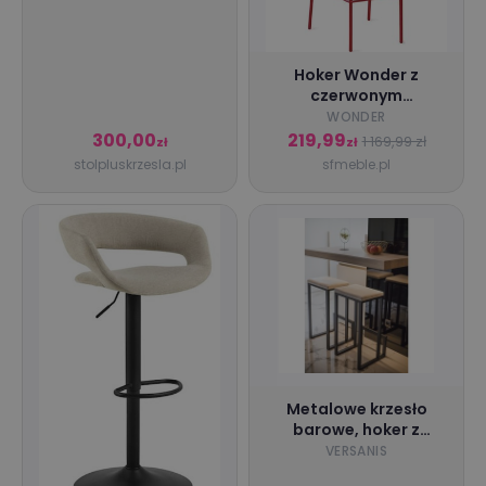
Hoker Wonder z
czerwonym
metalowym stelażem,
WONDER
siedziskiem z dębu o
300,00
219,99
1 169,99 zł
zł
zł
wymiarach 40x48x100
stolpluskrzesla.pl
sfmeble.pl
cm
Metalowe krzesło
barowe, hoker z
podnóżkiem - Biały
VERSANIS
OB-016