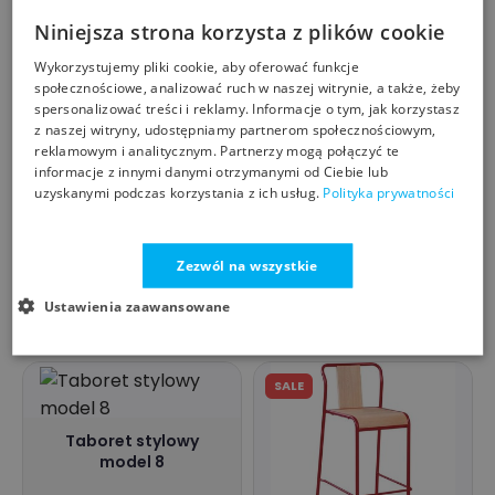
Niniejsza strona korzysta z plików cookie
Wykorzystujemy pliki cookie, aby oferować funkcje
społecznościowe, analizować ruch w naszej witrynie, a także, żeby
spersonalizować treści i reklamy. Informacje o tym, jak korzystasz
z naszej witryny, udostępniamy partnerom społecznościowym,
reklamowym i analitycznym. Partnerzy mogą połączyć te
Taborety Barowe 2szt
informacje z innymi danymi otrzymanymi od Ciebie lub
- LBC026B01V1
uzyskanymi podczas korzystania z ich usług.
Polityka prywatności
VASAGLE & SONGMICS
Krzesło barowe, hoker
LOFT
Zezwól na wszystkie
MARTHOME
439,73
324,00
zł
zł
Ustawienia zaawansowane
lunares.pl
https://marthome.pl/
SALE
Taboret stylowy
model 8