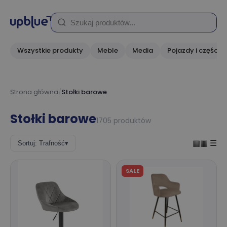
Wszystkie produkty
Meble
Media
Pojazdy i części
Strona główna
/
Stołki barowe
Stołki barowe
1705 produktów
▦▦
☰
Sortuj: Trafność
▾
SALE