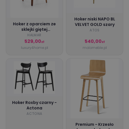
Hoker niski NAPO BL
Hoker z oparciem ze
VELVET GOLD szary
sklejki giętej
ATOS
czarny/orzech H123
HALMAR
529,00
540,00
zł
zł
luxury4home.pl
molomeble.pl
Hoker Roxby czarny -
Actona
ACTONA
Premium - Krzesło