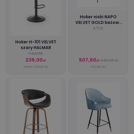
Hoker niski NAPO
VELVET GOLD beżowy
ATOS
ATOS
Hoker H-101 VELVET
szary HALMAR
HALMAR
239,00
507,60
540,00 zł
zł
zł
www.mirat.eu
mirat.eu