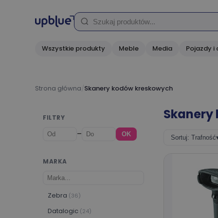
Wszystkie produkty
Meble
Media
Pojazdy i 
Strona główna
/
Skanery kodów kreskowych
Skanery
FILTRY
–
OK
Sortuj: Trafność
MARKA
Zebra
(36)
Datalogic
(24)