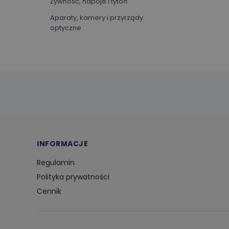
Żywność, napoje i tytoń
Aparaty, kamery i przyrządy
optyczne
Artykuły biurowe
Oprogramowanie
Sprzęt sportowy
Sztuka i rozrywka
Ubrania i akcesoria
Zwierzęta i artykuły dla
zwierząt
INFORMACJE
Biznes i przemysł
Regulamin
Dom i ogród
Polityka prywatności
Dzieci i niemowlęta
Cennik
Elektronika
Gry i zabawki