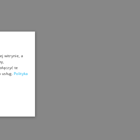
j witrynie, a
ny,
ołączyć te
 usług.
Polityka