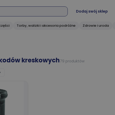
Dodaj swój sklep
części
Torby, walizki i akcesoria podróżne
Zdrowie i uroda
 kodów kreskowych
79 produktów
▾