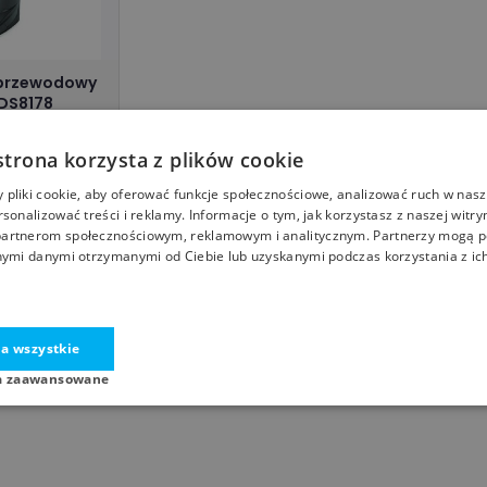
zprzewodowy
DS8178
BRA
4,17
zł
strona korzysta z plików cookie
abels.pl/
pliki cookie, aby oferować funkcje społecznościowe, analizować ruch w nasze
rsonalizować treści i reklamy. Informacje o tym, jak korzystasz z naszej witry
artnerom społecznościowym, reklamowym i analitycznym. Partnerzy mogą p
nymi danymi otrzymanymi od Ciebie lub uzyskanymi podczas korzystania z ich
a wszystkie
a zaawansowane