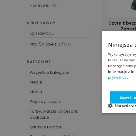
Honeywell
(19)
Czytnik be
SPRZEDAWCY
Zebra 
ZE
1 91
Niniejsza 
http://4labels.pl/
(79)
http://4l
Wykorzystujemy 
także, żeby spe
KATEGORIE
udostępniamy p
informacje z in
Wszystkie kategorie
prywatności
Meble
Media
Zezwól n
Pojazdy i części
Ustawieni
Torby, walizki i akcesoria
podróżne
Zdrowie i uroda