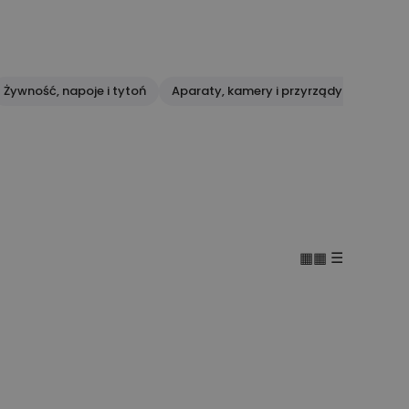
Żywność, napoje i tytoń
Aparaty, kamery i przyrządy optyczne
▦▦
☰