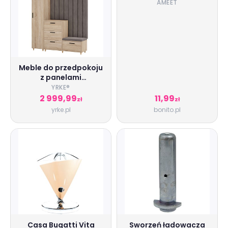
Elementarz. Ćwiczenia
AMEET
Meble do przedpokoju
z panelami
tapicerowanymi - Dąb
YRKE®️
Sonoma - YRKE
2 999,99
11,99
zł
zł
yrke.pl
bonito.pl
Casa Bugatti Vita
Sworzeń ładowacza