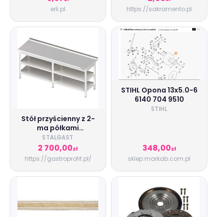
erli.pl
https://sakramento.pl
STIHL Opona 13x5.0-6
6140 704 9510
STIHL
Stół przyścienny z 2-
ma półkami
2100x700x850 mm
STALGAST
spawany Stalgast
2 700,00
348,00
zł
zł
980077210
https://gastroprofit.pl/
sklep.markab.com.pl