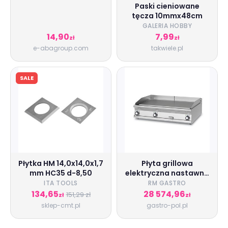
Paski cieniowane
tęcza 10mmx48cm
GALERIA HOBBY
14,90
7,99
zł
zł
e-abagroup.com
takwiele.pl
SALE
Płytka HM 14,0x14,0x1,7
Płyta grillowa
mm HC35 d-8,50
elektryczna nastawna
1/3 ryflowana, 2/3
ITA TOOLS
RM GASTRO
gładka 900 - trzy
134,65
28 574,96
151,29 zł
zł
zł
strefy grzewcze |
sklep-cmt.pl
gastro-pol.pl
FTLRT - 912 ET | RM
Gastro