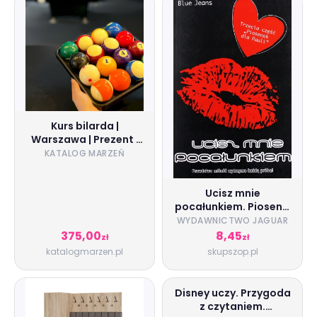
Kurs bilarda |
Warszawa | Prezent |
Voucher | Karta
KATALOG MARZEŃ
podarunkowa | Bon |
Cena
Ucisz mnie
pocałunkiem. Piosenki
dla Pauli. Tom 3 - Blue
WYDAWNICTWO JAGUAR
Jeans - książka
375,00
8,45
zł
zł
katalogmarzen.pl
skupszop.pl
Disney uczy. Przygoda
z czytaniem.