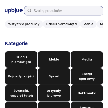
Wszystkie produkty
Dzieci i niemowlęta
Meble
Medi
Kategorie
Dzieci i
Meble
Media
niemowlęta
Sprzęt
Pojazdy i części
Sprzęt
sportowy
Żywność,
Artykuły
Elektronika
napoje i tytoń
biurowe
Aparaty,