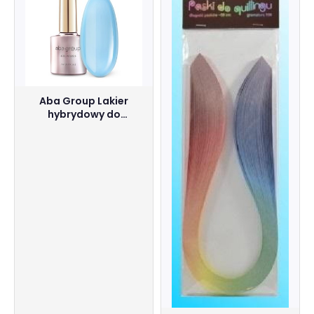
Aba Group Lakier
hybrydowy do
paznokci Błękitny 724
Oh My Farges - 7 ml