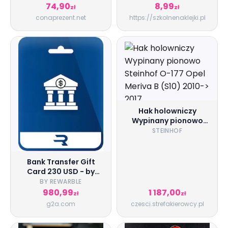
(20mm, 88 szt.)
74,90
8,99
zł
zł
conaprezent.net
https://szkolnenaklejki.pl
Hak holowniczy
Wypinany pionowo
Steinhof O-177 Opel
STEINHOF
Meriva B (S10) 2010->
2017
Bank Transfer Gift
Card 230 USD - by
Rewarble Key - GLOBAL
BY REWARBLE
980,99
1 187,00
zł
zł
g2a.com
czesci.strefakierowcy.pl