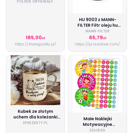
POLSKIE ORYGINAŁY.
HU 9003 z MANN-
FILTER Filtr oleju hu
9003 z
MANN-FILTER
185,00
65,79
zł
zł
https://staregazety.pl/
https://pl.autofixer.com/
Kubek ze złotym
uchem dla koleżanki
Małe Naklejki
na odejście z pracy -
EPREZENTY.PL
Motywacyjne
Było żajebiście
"Sportowe Dzieci"
EDUIDEA