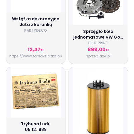
Wstążka dekoracyjna
Juta z koronką
PARTYDECO
Sprzęgło koło
jednomasowe VW Golf
IV 1.9 TDI 4X4 - BLUE
BLUE PRINT
PRINT ADV183071
12,47
899,00
zł
zł
https://www.taniaksiazka.pl/
sprzegla24.pl
Trybuna Ludu
05.12.1989