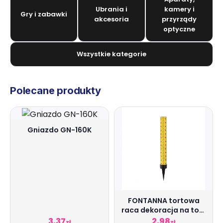
Ubrania i
kamery i
Gry i zabawki
akcesoria
przyrządy
optyczne
Wszystkie kategorie
Polecane produkty
Gniazdo GN-160K
FONTANNA tortowa
raca dekoracja na tort
12 cm
3,37
2,98
zł
zł