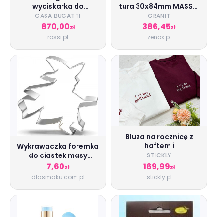
wyciskarka do
tura 30x84mm MASSEY
cytrusów,
MF AL1116923
CASA BUGATTI
GRANIT
870,00
386,45
zł
zł
rossi.pl
zenox.pl
Bluza na rocznicę z
haftem i
Wykrawaczka foremka
do ciastek masy
STICKLY
cukrowej -
7,60
169,99
zł
zł
Czarownica na miotle
dlasmaku.com.pl
stickly.pl
8cm SweetBaking
10475